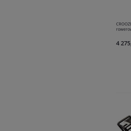
CROOZE
rowerow
4 275