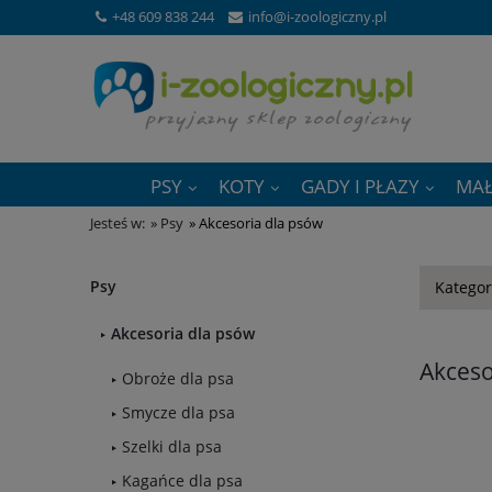
+48 609 838 244
info@i-zoologiczny.pl
PSY
KOTY
GADY I PŁAZY
MAŁ
Jesteś w:
»
Psy
»
Akcesoria dla psów
Psy
Kategor
Akcesoria dla psów
Akceso
Obroże dla psa
Smycze dla psa
Szelki dla psa
Kagańce dla psa