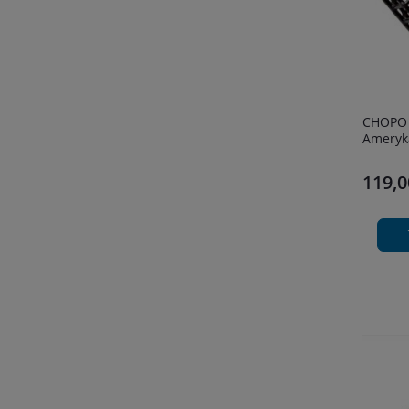
CHOPO fizjologiczny kaganiec dla psa
Ameryka
119,0