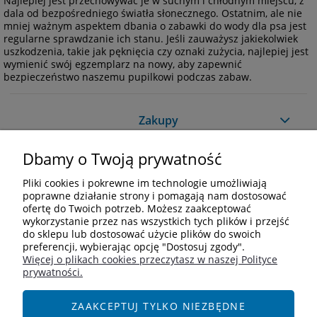
Najlepiej jest przechowywać je w suchym i chłodnym miejscu, z
dala od bezpośredniego światła słonecznego. Ostatnim, ale nie
mniej ważnym aspektem dbania o zabawki do wody dla psa jest
regularne sprawdzanie ich stanu. Jeśli zauważysz jakiekolwiek
uszkodzenia, takie jak pęknięcia czy oznaki zużycia, najlepiej jest
wymienić swój egzemplarz na nowy, aby zapewnić
bezpieczeństwo naszemu pupilkowi podczas zabaw.
Zakupy
Dbamy o Twoją prywatność
Pomoc
Pliki cookies i pokrewne im technologie umożliwiają
Moje konto
poprawne działanie strony i pomagają nam dostosować
ofertę do Twoich potrzeb. Możesz zaakceptować
wykorzystanie przez nas wszystkich tych plików i przejść
Informacje
do sklepu lub dostosować użycie plików do swoich
preferencji, wybierając opcję "Dostosuj zgody".
Więcej o plikach cookies przeczytasz w naszej Polityce
Kontakt
prywatności.
+48 609 838 244
info@i-zoologiczny.pl
ZAAKCEPTUJ TYLKO NIEZBĘDNE