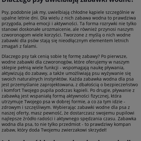
Psy, podobnie jak my, uwielbiają chłodne kąpiele szczególnie w
upalne letnie dni. Dla wielu z nich zabawa wodna to prawdziwa
przygoda, pełna emocji i aktywności. Ta forma rozrywki nie tylko
stanowi doskonałe urozmaicenie, ale również przynosi naszym
czworonogom wiele korzyści. Tworzone z myślą o nich wodne
zabawki dla psów stają się nieodłącznym elementem letnich
zmagań z falami.
Dlaczego psy tak cenią sobie tę formę zabawy? Po pierwsze,
wodne zabawki dla czworonogów, które oferujemy w naszym
sklepie pełnią wiele funkcji - wspomagają naukę pływania,
aktywizują do zabawy, a także umożliwiają psu wyżywanie się
swoich naturalnych instynktów. Każda zabawka wodna dla psa
jest przemyślanie zaprojektowana, z dbałością o bezpieczeństwo
i komfort Twojego pupila podczas kąpieli. Po drugie, pływanie z
zabawką jest wspaniałą formą aktywności fizycznej, która
utrzymuje Twojego psa w dobrej formie, a co za tym idzie -
zdrowym i szczęśliwym. Wybierając zabawki wodne dla psa z
naszej oferty, masz pewność, że dostarczasz swojemu pupilowi
najlepsze źródło radości i aktywnego spędzania czasu. Zabawka
wodna dla psa, to nie tylko przedmiot - to prawdziwy kompan
zabaw, który doda Twojemu zwierzakowi skrzydeł!