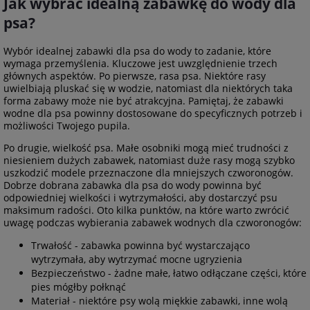
Jak wybrać idealną zabawkę do wody dla
psa?
Wybór idealnej zabawki dla psa do wody to zadanie, które
wymaga przemyślenia. Kluczowe jest uwzględnienie trzech
głównych aspektów. Po pierwsze, rasa psa. Niektóre rasy
uwielbiają pluskać się w wodzie, natomiast dla niektórych taka
forma zabawy może nie być atrakcyjna. Pamiętaj, że zabawki
wodne dla psa powinny dostosowane do specyficznych potrzeb i
możliwości Twojego pupila.
Po drugie, wielkość psa. Małe osobniki mogą mieć trudności z
niesieniem dużych zabawek, natomiast duże rasy mogą szybko
uszkodzić modele przeznaczone dla mniejszych czworonogów.
Dobrze dobrana zabawka dla psa do wody powinna być
odpowiedniej wielkości i wytrzymałości, aby dostarczyć psu
maksimum radości. Oto kilka punktów, na które warto zwrócić
uwagę podczas wybierania zabawek wodnych dla czworonogów:
Trwałość - zabawka powinna być wystarczająco
wytrzymała, aby wytrzymać mocne ugryzienia
Bezpieczeństwo - żadne małe, łatwo odłączane części, które
pies mógłby połknąć
Materiał - niektóre psy wolą miękkie zabawki, inne wolą