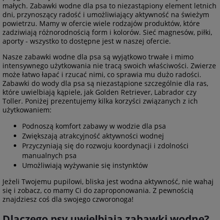
małych. Zabawki wodne dla psa to niezastąpiony element letnich
dni, przynoszący radość i umożliwiający aktywność na świeżym
powietrzu. Mamy w ofercie wiele rodzajów produktów, które
zadziwiają różnorodnością form i kolorów. Sieć magnesów, piłki,
aporty - wszystko to dostępne jest w naszej ofercie.
Nasze zabawki wodne dla psa są wyjątkowo trwałe i mimo
intensywnego użytkowania nie tracą swoich właściwości. Zwierze
może łatwo łapać i rzucać nimi, co sprawia mu dużo radości.
Zabawki do wody dla psa są niezastąpione szczególnie dla ras,
które uwielbiają kąpiele, jak Golden Retriever, Labrador czy
Toller. Poniżej prezentujemy kilka korzyści związanych z ich
użytkowaniem:
Podnoszą komfort zabawy w wodzie dla psa
Zwiększają atrakcyjność aktywności wodnej
Przyczyniają się do rozwoju koordynacji i zdolności
manualnych psa
Umożliwiają wyżywanie się instynktów
Jeżeli Twojemu pupilowi, bliska jest wodna aktywność, nie wahaj
się i zobacz, co mamy Ci do zaproponowania. Z pewnością
znajdziesz coś dla swojego czworonoga!
Dlaczego psy uwielbiają zabawki wodne?