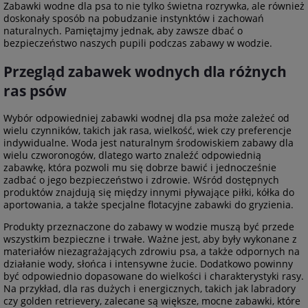
Zabawki wodne dla psa to nie tylko świetna rozrywka, ale również
doskonały sposób na pobudzanie instynktów i zachowań
naturalnych. Pamiętajmy jednak, aby zawsze dbać o
bezpieczeństwo naszych pupili podczas zabawy w wodzie.
Przegląd zabawek wodnych dla różnych
ras psów
Wybór odpowiedniej zabawki wodnej dla psa może zależeć od
wielu czynników, takich jak rasa, wielkość, wiek czy preferencje
indywidualne. Woda jest naturalnym środowiskiem zabawy dla
wielu czworonogów, dlatego warto znaleźć odpowiednią
zabawkę, która pozwoli mu się dobrze bawić i jednocześnie
zadbać o jego bezpieczeństwo i zdrowie. Wśród dostępnych
produktów znajdują się między innymi pływające piłki, kółka do
aportowania, a także specjalne flotacyjne zabawki do gryzienia.
Produkty przeznaczone do zabawy w wodzie muszą być przede
wszystkim bezpieczne i trwałe. Ważne jest, aby były wykonane z
materiałów niezagrażających zdrowiu psa, a także odpornych na
działanie wody, słońca i intensywne żucie. Dodatkowo powinny
być odpowiednio dopasowane do wielkości i charakterystyki rasy.
Na przykład, dla ras dużych i energicznych, takich jak labradory
czy golden retrievery, zalecane są większe, mocne zabawki, które