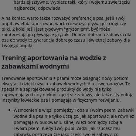
bardziej sztywne. Wybierz taki, który Twojemu zwierzęciu
najbardziej odpowiada
A na koniec, warto także rozważyć preferencje psa. Jeśli Twój
pupil uwielbia aportować, warto rozważyć pływające ringi czy
piłki. Z kolei jeśli jest typowym "gryzoniem", być może
zainteresują go pływające gryzaki. Dobrze dobrana zabawka dla
psa do wody to gwarancja dobrego czasu i świetnej zabawy dla
Twojego pupila.
Trening aportowania na wodzie z
zabawkami wodnymi
Trenowanie aportowania z psami może osiągnąć nowy poziom
ekscytacji dzięki użyciu zabawek wodnych dla czworonogów. Te
specjalnie zaprojektowane produkty do wody nie tylko
zapewniają godziny niekończącej się zabawy, ale także stymulują
instynkty łowieckie psa i pomagają w fizycznym rozwijaniu.
Wzmocnienie więzi pomiędzy Tobą a Twoim psem: Zabawki
wodne dla psa nie tylko uczą go, jak aportować, ale również
pomagają w budowaniu silnej więzi pomiędzy Tobą a
Twoim psem. Kiedy Twój pupil widzi, jak rzucasz mu
zabawki, postrzega Cię jako część swojej zabawy, co