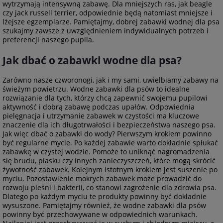
wytrzymają intensywną zabawę. Dla mniejszych ras, jak beagle
czy jack russell terrier, odpowiednie będą natomiast mniejsze i
lżejsze egzemplarze. Pamiętajmy, dobrej zabawki wodnej dla psa
szukajmy zawsze z uwzględnieniem indywidualnych potrzeb i
preferencji naszego pupila.
Jak dbać o zabawki wodne dla psa?
Zarówno nasze czworonogi, jak i my sami, uwielbiamy zabawy na
świeżym powietrzu. Wodne zabawki dla psów to idealne
rozwiązanie dla tych, którzy chcą zapewnić swojemu pupilowi
aktywność i dobrą zabawę podczas upałów. Odpowiednia
pielęgnacja i utrzymanie zabawek w czystości ma kluczowe
znaczenie dla ich długotrwałości i bezpieczeństwa naszego psa.
Jak więc dbać o zabawki do wody? Pierwszym krokiem powinno
być regularne mycie. Po każdej zabawie warto dokładnie spłukać
zabawkę w czystej wodzie. Pomoże to uniknąć nagromadzenia
się brudu, piasku czy innych zanieczyszczeń, które mogą skrócić
żywotność zabawek. Kolejnym istotnym krokiem jest suszenie po
myciu. Pozostawienie mokrych zabawek może prowadzić do
rozwoju pleśni i bakterii, co stanowi zagrożenie dla zdrowia psa.
Dlatego po każdym myciu te produkty powinny być dokładnie
wysuszone. Pamiętajmy również, że wodne zabawki dla psów
powinny być przechowywane w odpowiednich warunkach.