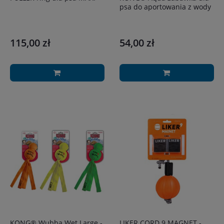
psa do aportowania z wody
115,00 zł
54,00 zł
KONG® Wubba Wet Large -
LIKER CORD 9 MAGNET -