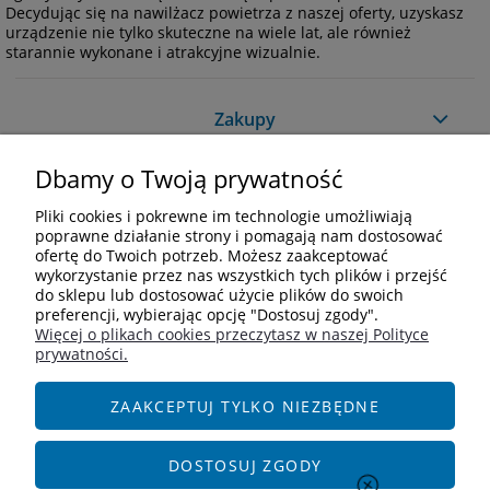
Decydując się na nawilżacz powietrza z naszej oferty, uzyskasz
urządzenie nie tylko skuteczne na wiele lat, ale również
starannie wykonane i atrakcyjne wizualnie.
Zakupy
Dbamy o Twoją prywatność
Pomoc
Pliki cookies i pokrewne im technologie umożliwiają
Moje konto
poprawne działanie strony i pomagają nam dostosować
ofertę do Twoich potrzeb. Możesz zaakceptować
wykorzystanie przez nas wszystkich tych plików i przejść
Informacje
do sklepu lub dostosować użycie plików do swoich
preferencji, wybierając opcję "Dostosuj zgody".
Więcej o plikach cookies przeczytasz w naszej Polityce
Kontakt
prywatności.
+48 609 838 244
info@i-zoologiczny.pl
ZAAKCEPTUJ TYLKO NIEZBĘDNE
ul. Czereśniowa 18
55-095 Januszkowice
DOSTOSUJ ZGODY
Social Media