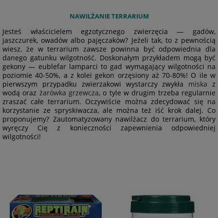
NAWILŻANIE TERRARIUM
Jesteś właścicielem egzotycznego zwierzęcia — gadów,
jaszczurek, owadów albo pajęczaków? Jeżeli tak, to z pewnością
wiesz, że w terrarium zawsze powinna być odpowiednia dla
danego gatunku wilgotność. Doskonałym przykładem mogą być
gekony — eublefar lamparci to gad wymagający wilgotności na
poziomie 40-50%, a z kolei gekon orzęsiony aż 70-80%! O ile w
pierwszym przypadku zwierzakowi wystarczy zwykła
miska
z
wodą oraz
żarówka grzewcza
, o tyle w drugim trzeba regularnie
zraszać całe terrarium. Oczywiście można zdecydować się na
korzystanie ze spryskiwacza, ale można też iść krok dalej. Co
proponujemy? Zautomatyzowany nawilżacz do terrarium, który
wyręczy Cię z konieczności zapewnienia odpowiedniej
wilgotności!