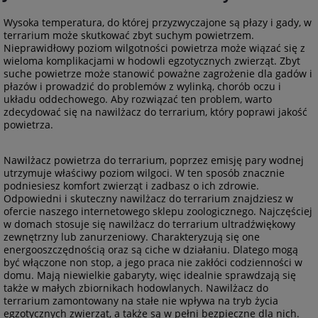
Wysoka temperatura, do której przyzwyczajone są płazy i gady, w
terrarium może skutkować zbyt suchym powietrzem.
Nieprawidłowy poziom wilgotności powietrza może wiązać się z
wieloma komplikacjami w hodowli egzotycznych zwierząt. Zbyt
suche powietrze może stanowić poważne zagrożenie dla gadów i
płazów i prowadzić do problemów z wylinką, chorób oczu i
układu oddechowego. Aby rozwiązać ten problem, warto
zdecydować się na nawilżacz do terrarium, który poprawi jakość
powietrza.
Nawilżacz powietrza do terrarium, poprzez emisję pary wodnej
utrzymuje właściwy poziom wilgoci. W ten sposób znacznie
podniesiesz komfort zwierząt i zadbasz o ich zdrowie.
Odpowiedni i skuteczny nawilżacz do terrarium znajdziesz w
ofercie naszego internetowego sklepu zoologicznego. Najczęściej
w domach stosuje się nawilżacz do terrarium ultradźwiękowy
zewnętrzny lub zanurzeniowy. Charakteryzują się one
energooszczędnością oraz są ciche w działaniu. Dlatego mogą
być włączone non stop, a jego praca nie zakłóci codzienności w
domu. Mają niewielkie gabaryty, więc idealnie sprawdzają się
także w małych zbiornikach hodowlanych. Nawilżacz do
terrarium zamontowany na stałe nie wpływa na tryb życia
egzotycznych zwierząt, a także są w pełni bezpieczne dla nich.