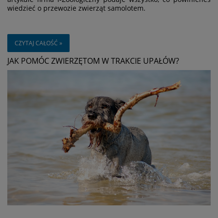
wiedzieć o przewozie zwierząt samolotem.
CZYTAJ CAŁOŚĆ »
JAK POMÓC ZWIERZĘTOM W TRAKCIE UPAŁÓW?