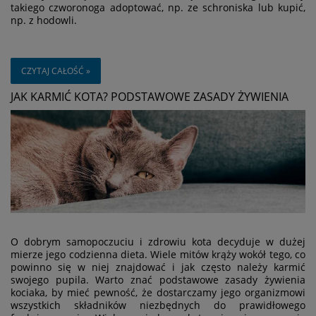
takiego czworonoga adoptować, np. ze schroniska lub kupić,
np. z hodowli.
CZYTAJ CAŁOŚĆ »
JAK KARMIĆ KOTA? PODSTAWOWE ZASADY ŻYWIENIA
O dobrym samopoczuciu i zdrowiu kota decyduje w dużej
mierze jego codzienna dieta. Wiele mitów krąży wokół tego, co
powinno się w niej znajdować i jak często należy karmić
swojego pupila. Warto znać podstawowe zasady żywienia
kociaka, by mieć pewność, że dostarczamy jego organizmowi
wszystkich składników niezbędnych do prawidłowego