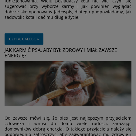
funkcjonowania. Wielu posiadaczy kota nie wie, czym się
sugerować przy wyborze karmy i jak powinien wyglądać
dobrze skomponowany jadłospis, dlatego podpowiadamy, jak
zadowolić kota i dać mu długie życie.
CZYTAJ CAŁOŚĆ »
JAK KARMIĆ PSA, ABY BYŁ ZDROWY I MIAŁ ZAWSZE
ENERGIĘ?
Od zawsze mówi się, że pies jest najlepszym przyjacielem
człowieka i wnosi do domu wiele radości, zarażając
domowników dobrą energią. O takiego przyjaciela należy się
odpowiednio zatroszczyć, aby zagwarantować mu zdrowie i