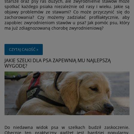
starsze oraz psy ras dużych, ale zwyrodnienie stawów może
spotkać każdego psiaka niezależnie od rasy i wieku. Jakie są
objawy problemów ze stawami? Co może przyczynić się do
zachorowania? Czy możemy zadziałać profilaktycznie, aby
zapobiec zwyrodnieniom stawów u psa? Jak pomóc psu, który
ma już zdiagnozowaną chorobę zwyrodnieniową?
CZYTAJ CAŁOŚĆ »
JAKIE SZELKI DLA PSA ZAPEWNIĄ MU NAJLEPSZĄ
WYGODĘ?
Do niedawna widok psa w szelkach budził zaskoczenie.
Obecnie ten praktyczny gadżet jest bardziej popularny.