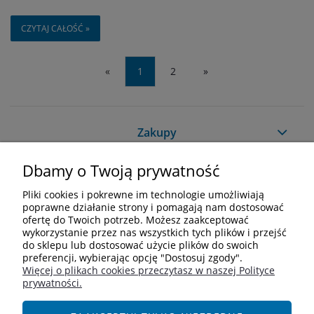
CZYTAJ CAŁOŚĆ »
«
1
2
»
Zakupy
Dbamy o Twoją prywatność
Pomoc
Pliki cookies i pokrewne im technologie umożliwiają
Moje konto
poprawne działanie strony i pomagają nam dostosować
ofertę do Twoich potrzeb. Możesz zaakceptować
wykorzystanie przez nas wszystkich tych plików i przejść
Informacje
do sklepu lub dostosować użycie plików do swoich
preferencji, wybierając opcję "Dostosuj zgody".
Więcej o plikach cookies przeczytasz w naszej Polityce
Kontakt
prywatności.
+48 609 838 244
info@i-zoologiczny.pl