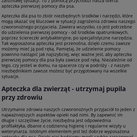
zaistniałej sytuacji. Tu z pomocą przychodzi nasza oferta:
apteczka pierwszej pomocy dla psa.
Apteczka dla psa to zbiór niezbędnych środków i narzędzi, które
mogą okazać się kluczowe w sytuacji zagrożenia zdrowia naszego
czworonożnego przyjaciela. Zawiera wszystko, co jest potrzebne
do udzielenia pierwszej pomocy - od środków opatrunkowych,
poprzez ściereczki antybakteryjne, po specjalistyczne narzędzia.
Tak wyposażona apteczka jest przenośna, dzięki czemu zawsze
możemy mieć ją pod ręką. Pamiętaj, że udzielenie pomocy
powinno nastąpić jak najszybciej, więc ważne jest, aby apteczka
pierwszej pomocy dla psa była zawsze pod ręką. Niezależnie od
tego, czy jesteś w domu, na spacerze czy w podróży - z naszym
niezbędnikiem zawsze możesz być przygotowany na wszelkie
sytuacje.
Apteczka dla zwierząt - utrzymaj pupila
przy zdrowiu
Utrzymanie zdrowia naszych czworonożnych przyjaciół to jeden z
najważniejszych aspektów opieki nad nimi. By zapewnić im
długie i szczęśliwe życie, niezbędna jest odpowiednia
profilaktyka, dbanie o codzienną higienę i regularne wizyty u
weterynarza. Istotnym elementem jest też dobrze wyposażona
apteczka dla psa. Dzięki niej będziemy mogli szybko zareagować