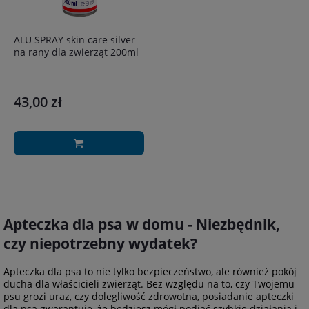
ALU SPRAY skin care silver
na rany dla zwierząt 200ml
43,00 zł
Apteczka dla psa w domu - Niezbędnik,
czy niepotrzebny wydatek?
Apteczka dla psa to nie tylko bezpieczeństwo, ale również pokój
ducha dla właścicieli zwierząt. Bez względu na to, czy Twojemu
psu grozi uraz, czy dolegliwość zdrowotna, posiadanie apteczki
dla psa gwarantuje, że będziesz mógł podjąć szybkie działania i