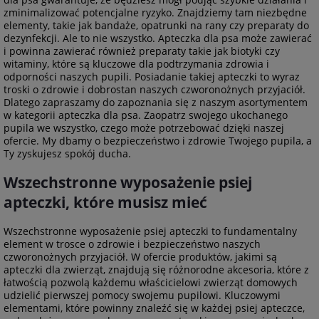
zminimalizować potencjalne ryzyko. Znajdziemy tam niezbędne
elementy, takie jak bandaże, opatrunki na rany czy preparaty do
dezynfekcji. Ale to nie wszystko. Apteczka dla psa może zawierać
i powinna zawierać również preparaty takie jak biotyki czy
witaminy, które są kluczowe dla podtrzymania zdrowia i
odporności naszych pupili. Posiadanie takiej apteczki to wyraz
troski o zdrowie i dobrostan naszych czworonożnych przyjaciół.
Dlatego zapraszamy do zapoznania się z naszym asortymentem
w kategorii apteczka dla psa. Zaopatrz swojego ukochanego
pupila we wszystko, czego może potrzebować dzięki naszej
ofercie. My dbamy o bezpieczeństwo i zdrowie Twojego pupila, a
Ty zyskujesz spokój ducha.
Wszechstronne wyposażenie psiej
apteczki, które musisz mieć
Wszechstronne wyposażenie psiej apteczki to fundamentalny
element w trosce o zdrowie i bezpieczeństwo naszych
czworonożnych przyjaciół. W ofercie produktów, jakimi są
apteczki dla zwierząt, znajdują się różnorodne akcesoria, które z
łatwością pozwolą każdemu właścicielowi zwierząt domowych
udzielić pierwszej pomocy swojemu pupilowi. Kluczowymi
elementami, które powinny znaleźć się w każdej psiej apteczce,