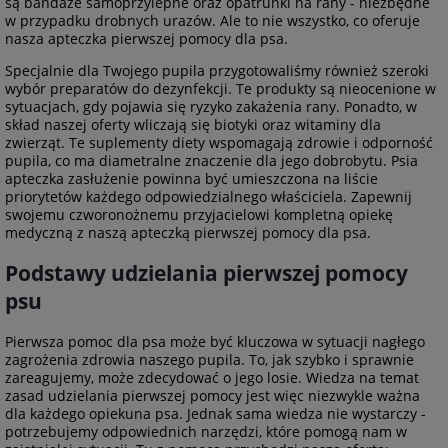
są bandaże samoprzylepne oraz opatrunki na rany - niezbędne
w przypadku drobnych urazów. Ale to nie wszystko, co oferuje
nasza apteczka pierwszej pomocy dla psa.
Specjalnie dla Twojego pupila przygotowaliśmy również szeroki
wybór preparatów do dezynfekcji. Te produkty są nieocenione w
sytuacjach, gdy pojawia się ryzyko zakażenia rany. Ponadto, w
skład naszej oferty wliczają się biotyki oraz witaminy dla
zwierząt. Te suplementy diety wspomagają zdrowie i odporność
pupila, co ma diametralne znaczenie dla jego dobrobytu. Psia
apteczka zasłużenie powinna być umieszczona na liście
priorytetów każdego odpowiedzialnego właściciela. Zapewnij
swojemu czworonożnemu przyjacielowi kompletną opiekę
medyczną z naszą apteczką pierwszej pomocy dla psa.
Podstawy udzielania pierwszej pomocy
psu
Pierwsza pomoc dla psa może być kluczowa w sytuacji nagłego
zagrożenia zdrowia naszego pupila. To, jak szybko i sprawnie
zareagujemy, może zdecydować o jego losie. Wiedza na temat
zasad udzielania pierwszej pomocy jest więc niezwykle ważna
dla każdego opiekuna psa. Jednak sama wiedza nie wystarczy -
potrzebujemy odpowiednich narzędzi, które pomogą nam w