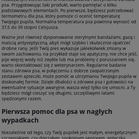
psa. Przygotowując taki produkt, warto pamiętać o kilku
podstawowych elementach. Po pierwsze, będziesz potrzebować
termometru dla psa, który pomoże ci ocenić temperaturę
Twojego pupila. Normalna temperatura psa powinna wynosić od
37,5 do 39 stopni Celsjusza.
Ważne jest również dysponowanie sterylnymi bandażami, gazą i
maścią antyseptyczną, abyś mógł szybko i skutecznie opatrzeć
drobne rany. Jeśli Twój pies wykazuje jakiekolwiek zmiany w
swoim zachowaniu, na przykład staje się apatyczny, nie chce jeść,
pije więcej wody niż zwykle lub ma problemy z poruszaniem się,
warto skontaktować się z weterynarzem. Regularne badanie
stanu zdrowia psa, w połączeniu z dobrze zaopatrzonym
zestawem apteczki, może pomóc w utrzymaniu Twojego pupila w
doskonałej formie. Dzięki dbałości o zdrowie psa i gotowości na
ewentualne sytuacje awaryjne, wasza więź tylko się umocni, a Ty
będziesz mógł cieszyć się długimi, szczęśliwymi latami
spędzonymi razem.
Pierwsza pomoc dla psa w nagłych
wypadkach
Niezależnie od tego, czy Twój pupilek jest małym, energetycznym
szczeniakiem, czy dojrzałym, spokojnym seniorem, apteczka