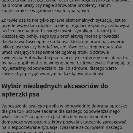
na drobne urazy czy nagłe zdrowotne problemy, zanim
znajdziemy się w gabinecie weterynaryjnym.
Zdrowie psa to nie tylko sprawa ekstremalnych sytuacji. Jest to
przede wszystkim dbałość o dietę, regularne spacery i zabawy, a
także ochrona przed zewnętrznymi czynnikami, takimi jak
kleszcze czy pchły. Tego typu profilaktykę można prowadzić
dzięki zawartości apteczki dla psa, która nie powinna zawierać
tylko plastrów czy bandażów, ale również szereg preparatów
umożliwiających zapewnienie ogólnej troski o zdrowie
zwierzęcia. Apteczka dla psa to prosty i skuteczny sposób na to,
by nasz pupil miał zapewnione pełne i zdrowe życie. Pamiętaj, to
my jesteśmy odpowiedzialni za ich zdrowie, dlatego warto
zawsze być przygotowanym na każdą ewentualność.
Wybór niezbędnych akcesoriów do
apteczki psa
Wyposażenie swojego pupila w odpowiednio dobraną apteczkę
dla psa to kluczowe zadanie dla każdego odpowiedzialnego
właściciela. Psia apteczka jest niezbędnym elementem
domowego wyposażenia, który pozwala skutecznie zareagować
na niespodziewane sytuacje, związane ze zdrowiem naszego
czworonożnego przyjaciela.