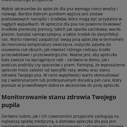
Wybór akcesoriów do apteczki dla psa wymaga nieco wiedzy i
rozwagi. Bardzo dobrym punktem wyjścia jest zestaw
podstawowych narzędzi i środków, które mogą być przydatne w
nagłych wypadkach. W apteczce dla psa nie powinno brakować
środków pierwszej pomocy, takich jak opaska zaciskowa, waciki,
plaster, bandaż samoprzylepny, a także środek do dezynfekcji
ran. Warto również zaopatrzyć swoją psią apteczkę w termometr
do mierzenia temperatury zwierzęcia, nożyczki, pęsetę do
usuwania ciał obcych, jak również różnego rodzaju środki
przeciwbólowe i przeciwalergiczne. Ważne jest, aby apteczka
była zawsze na wyciągnięcie ręki - zarówno w domu, jak i
podczas podróży czy spacerów z psem. Pamiętaj, że wyposażenie
apteczki może zależeć od specyfiki rasy, wieku oraz stanu
zdrowia Twojego psa. W razie wątpliwości warto skonsultować
się z weterynarzem lub profesjonalnym doradcą pet-care, który
pomoże w prawidłowym doborze akcesoriów do psiej apteczki.
Monitorowanie stanu zdrowia Twojego
pupila
Zarówno ludzie, jak i ich czworonożni przyjaciele zasługują na
najlepszą opiekę medyczną, a domowa apteczka dla psa jest
niezbędnym elementem w monitorowaniu i utrzymaniu zdrowia