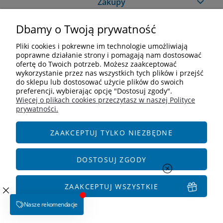
Zakupy
Dbamy o Twoją prywatność
Pomoc
Pliki cookies i pokrewne im technologie umożliwiają
Moje konto
poprawne działanie strony i pomagają nam dostosować
ofertę do Twoich potrzeb. Możesz zaakceptować
wykorzystanie przez nas wszystkich tych plików i przejść
Informacje
do sklepu lub dostosować użycie plików do swoich
preferencji, wybierając opcję "Dostosuj zgody".
Więcej o plikach cookies przeczytasz w naszej Polityce
Kontakt
prywatności.
+48 609 838 244
info@i-zoologiczny.pl
ZAAKCEPTUJ TYLKO NIEZBĘDNE
ul. Czereśniowa 18
55-095 Januszkowice
DOSTOSUJ ZGODY
Social Media
ZAAKCEPTUJ WSZYSTKIE
POKAŻ PEŁNĄ WERSJĘ STRONY