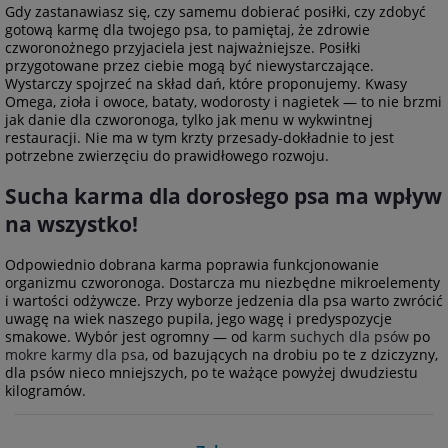
Gdy zastanawiasz się, czy samemu dobierać posiłki, czy zdobyć
gotową karmę dla twojego psa, to pamiętaj, że zdrowie
czworonożnego przyjaciela jest najważniejsze. Posiłki
przygotowane przez ciebie mogą być niewystarczające.
Wystarczy spojrzeć na skład dań, które proponujemy. Kwasy
Omega, zioła i owoce, bataty, wodorosty i nagietek — to nie brzmi
jak danie dla czworonoga, tylko jak menu w wykwintnej
restauracji. Nie ma w tym krzty przesady-dokładnie to jest
potrzebne zwierzęciu do prawidłowego rozwoju.
Sucha karma dla dorosłego psa ma wpływ
na wszystko!
Odpowiednio dobrana karma poprawia funkcjonowanie
organizmu czworonoga. Dostarcza mu niezbędne mikroelementy
i wartości odżywcze. Przy wyborze jedzenia dla psa warto zwrócić
uwagę na wiek naszego pupila, jego wagę i predyspozycje
smakowe. Wybór jest ogromny — od
karm suchych dla psów
po
mokre karmy dla psa
, od bazujących na drobiu po te z dziczyzny,
dla psów nieco mniejszych, po te ważące powyżej dwudziestu
kilogramów.