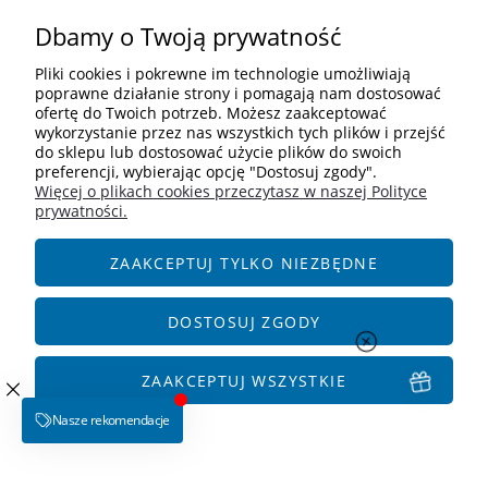
Dbamy o Twoją prywatność
Pomoc
Pliki cookies i pokrewne im technologie umożliwiają
Moje konto
poprawne działanie strony i pomagają nam dostosować
ofertę do Twoich potrzeb. Możesz zaakceptować
wykorzystanie przez nas wszystkich tych plików i przejść
Informacje
do sklepu lub dostosować użycie plików do swoich
preferencji, wybierając opcję "Dostosuj zgody".
Więcej o plikach cookies przeczytasz w naszej Polityce
Kontakt
prywatności.
+48 609 838 244
info@i-zoologiczny.pl
ZAAKCEPTUJ TYLKO NIEZBĘDNE
ul. Czereśniowa 18
55-095 Januszkowice
DOSTOSUJ ZGODY
Social Media
ZAAKCEPTUJ WSZYSTKIE
POKAŻ PEŁNĄ WERSJĘ STRONY