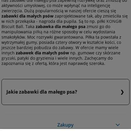
nas zabawki dla małego psa zapewnią rozrywkę oraz zmuszą do
aktywności umysłowej, co może wpłynąć na inteligencję
zwierzęcia. Dużą popularnością w naszej ofercie cieszą się
zabawki dla małych psów
zaprojektowane tak, aby zmieściła się
w nich przekąska - nagroda dla pupila. Są to np. piłki
KONG
®
Biscuit Ball. Taka
zabawka dla małego psa
zmusi go do
manipulowania
piłką
na różne sposoby w celu wydostania
smakołyków. Moc rozrywki gwarantowana. Piłka ta powstała z
wytrzymałej gumy, posiada cztery otwory w kształcie kości, co
jeszcze bardziej pobudza do zabawy. W ofercie mamy wiele
innych
zabawek dla małych psów
np. gumowe czy skórzane
gryzaki
, patyki do gryzienia i wiele innych. Zachęcamy do
zapoznania się z ofertą, która jest naprawdę szeroka.
Jakie zabawki dla małego psa?
Z uwagi na wielkość psa rekomendujemy zakup mniejszych
zabawek, które będą dostosowane do ich rozmiaru.
Zakupy