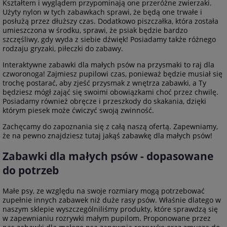
Kształtem i wyglądem przypominają one przeróżne zwierzaki.
Użyty nylon w tych zabawkach sprawi, że będą one trwałe i
posłużą przez dłuższy czas. Dodatkowo piszczałka, która została
umieszczona w środku, sprawi, że psiak będzie bardzo
szczęśliwy, gdy wyda z siebie dźwięk! Posiadamy także różnego
rodzaju gryzaki, piłeczki do zabawy.
Interaktywne zabawki dla małych psów na przysmaki to raj dla
czworonoga! Zajmiesz pupilowi czas, ponieważ będzie musiał się
trochę postarać, aby zjeść przysmak z wnętrza zabawki, a Ty
będziesz mógł zająć się swoimi obowiązkami choć przez chwilę.
Posiadamy również obręcze i przeszkody do skakania, dzięki
którym piesek może ćwiczyć swoją zwinność.
Zachęcamy do zapoznania się z całą naszą ofertą. Zapewniamy,
że na pewno znajdziesz tutaj jakąś zabawkę dla małych psów!
Zabawki dla małych psów - dopasowane
do potrzeb
Małe psy, ze względu na swoje rozmiary mogą potrzebować
zupełnie innych zabawek niż duże rasy psów. Właśnie dlatego w
naszym sklepie wyszczególniliśmy produkty, które sprawdzą się
w zapewnianiu rozrywki małym pupilom. Proponowane przez