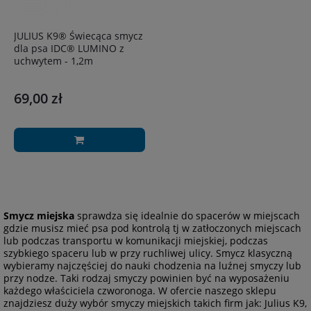
JULIUS K9® Świecąca smycz
dla psa IDC® LUMINO z
uchwytem - 1,2m
69,00 zł
Smycz miejska
sprawdza się idealnie do spacerów w miejscach
gdzie musisz mieć psa pod kontrolą tj w zatłoczonych miejscach
lub podczas transportu w komunikacji miejskiej, podczas
szybkiego spaceru lub w przy ruchliwej ulicy. Smycz klasyczną
wybieramy najczęściej do nauki chodzenia na luźnej smyczy lub
przy nodze. Taki rodzaj smyczy powinien być na wyposażeniu
każdego właściciela czworonoga. W ofercie naszego sklepu
znajdziesz duży wybór smyczy miejskich takich firm jak: Julius K9,