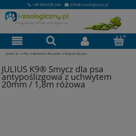
+48 609 838 244
info@i-zoologiczny.pl
»
»
»
Jesteś w:
Psy
Akcesoria dla psów
Smycze dla psa
JULIUS K9® Smycz dla psa
antypoślizgowa z uchwytem
20mm / 1,8m różowa