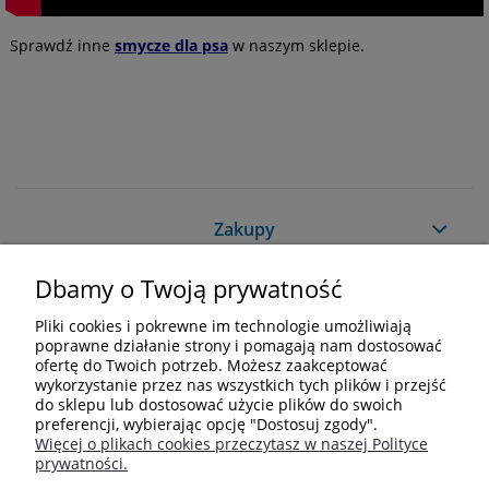
Sprawdź inne
smycze dla psa
w naszym sklepie.
Zakupy
Dbamy o Twoją prywatność
Pomoc
Pliki cookies i pokrewne im technologie umożliwiają
Moje konto
poprawne działanie strony i pomagają nam dostosować
ofertę do Twoich potrzeb. Możesz zaakceptować
wykorzystanie przez nas wszystkich tych plików i przejść
Informacje
do sklepu lub dostosować użycie plików do swoich
preferencji, wybierając opcję "Dostosuj zgody".
Więcej o plikach cookies przeczytasz w naszej Polityce
Kontakt
prywatności.
+48 609 838 244