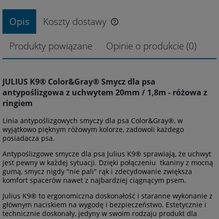
Opis
Koszty dostawy
Produkty powiązane
Opinie o produkcie (0)
JULIUS K9® Color&Gray® Smycz dla psa
antypoślizgowa z uchwytem 20mm / 1,8m - różowa z
ringiem
Linia antypoślizgowych smyczy dla psa Color&Gray®, w
wyjątkowo pięknym różowym kolorze, zadowoli każdego
posiadacza psa.
Antypoślizgowe smycze dla psa Julius K9® sprawiają, że uchwyt
jest pewny w każdej sytuacji. Dzięki połączeniu tkaniny z mocną
gumą, smycz nigdy "nie pali" rąk i zdecydowanie zwiększa
komfort spacerów nawet z najbardziej ciągnącym psem.
Julius K9® to ergonomiczna doskonałość i staranne wykonanie z
głównym naciskiem na wygodę i bezpieczeństwo. Estetycznie i
technicznie doskonały, jedyny w swoim rodzaju produkt dla