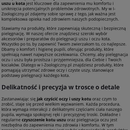
uszu u kota
jest kluczowe dla zapewnienia mu komfortu i
uniknięcia potencjalnych problemów zdrowotnych. My w I-
Zoologiczny.pl zdajemy sobie sprawę z tego, jak ważna jest
kompleksowa opieka nad zdrowiem naszych podopiecznych.
Stawiamy na produkty, które zapewniają skuteczną i bezpieczną
pielęgnację. W naszej ofercie znajdziesz szeroki wybór
akcesoriów i preparatów do pielęgnacji uszu i oczu kota.
Wszystko po to, by zapewnić Twoim zwierzakom to, co najlepsze.
Dbamy o komfort i higienę pupili, oferując produkty, które
spełniają nawet najwyższe oczekiwania. Chcemy, aby pielęgnacja
oczu i uszu była prostsza i przyjemniejsza, dla Ciebie i Twoich
kociaków. Dlatego w I-Zoologiczny.pl znajdziesz produkty, które
pomagają utrzymać zdrowe oczy i czyste uszy, stanowiące
podstawy pielęgnacji każdego kota.
Delikatność i precyzja w trosce o detale
Zastanawiając się
jak czyścić oczy i uszy kotu
oraz czym to
zrobić, staje się przed wielkim wyzwaniem. Każda procedura,
która wymaga interakcji z delikatnymi częściami ciała naszego
pupila, wymaga spokojnej ręki i precyzyjnej troski. Dokładne i
regularne
czyszczenie kotu uszu
oraz pielęgnacja oczu jest
niezbędna do zapewnienia mu zdrowia i komfortu. W tym