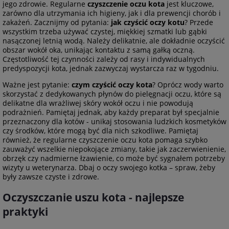
jego zdrowie. Regularne
czyszczenie oczu kota
jest kluczowe,
zarówno dla utrzymania ich higieny, jak i dla prewencji chorób i
zakażeń. Zacznijmy od pytania:
jak czyścić oczy kotu
? Przede
wszystkim trzeba używać czystej, miękkiej szmatki lub gąbki
nasączonej letnią wodą. Należy delikatnie, ale dokładnie oczyścić
obszar wokół oka, unikając kontaktu z samą gałką oczną.
Częstotliwość tej czynności zależy od rasy i indywidualnych
predyspozycji kota, jednak zazwyczaj wystarcza raz w tygodniu.
Ważne jest pytanie:
czym czyścić oczy kota
? Oprócz wody warto
skorzystać z dedykowanych płynów do pielęgnacji oczu, które są
delikatne dla wrażliwej skóry wokół oczu i nie powodują
podrażnień. Pamiętaj jednak, aby każdy preparat był specjalnie
przeznaczony dla kotów - unikaj stosowania ludzkich kosmetyków
czy środków, które mogą być dla nich szkodliwe. Pamiętaj
również, że regularne czyszczenie oczu kota pomaga szybko
zauważyć wszelkie niepokojące zmiany, takie jak zaczerwienienie,
obrzęk czy nadmierne łzawienie, co może być sygnałem potrzeby
wizyty u weterynarza. Dbaj o oczy swojego kotka – spraw, żeby
były zawsze czyste i zdrowe.
Oczyszczanie uszu kota - najlepsze
praktyki