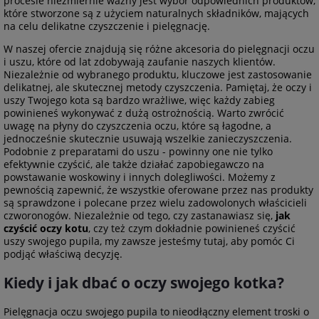
procesie niezmiernie ważny jest wybór odpowiednich produktów,
które stworzone są z użyciem naturalnych składników, mających
na celu delikatne czyszczenie i pielęgnację.
W naszej ofercie znajdują się różne akcesoria do pielęgnacji oczu
i uszu, które od lat zdobywają zaufanie naszych klientów.
Niezależnie od wybranego produktu, kluczowe jest zastosowanie
delikatnej, ale skutecznej metody czyszczenia. Pamiętaj, że oczy i
uszy Twojego kota są bardzo wrażliwe, więc każdy zabieg
powinieneś wykonywać z dużą ostrożnością. Warto zwrócić
uwagę na płyny do czyszczenia oczu, które są łagodne, a
jednocześnie skutecznie usuwają wszelkie zanieczyszczenia.
Podobnie z preparatami do uszu - powinny one nie tylko
efektywnie czyścić, ale także działać zapobiegawczo na
powstawanie woskowiny i innych dolegliwości. Możemy z
pewnością zapewnić, że wszystkie oferowane przez nas produkty
są sprawdzone i polecane przez wielu zadowolonych właścicieli
czworonogów. Niezależnie od tego, czy zastanawiasz się,
jak
czyścić oczy kotu
, czy też czym dokładnie powinieneś czyścić
uszy swojego pupila, my zawsze jesteśmy tutaj, aby pomóc Ci
podjąć właściwą decyzję.
Kiedy i jak dbać o oczy swojego kotka?
Pielęgnacja oczu swojego pupila to nieodłączny element troski o