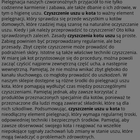
Pielęgnacja naszych czworonożnych przyjaciół to nie tylko
codzienne karmienie i zabawa, ale także dbanie o ich zdrowie, w
tym o higienę uszu.
Czyszczenie uszu u kota
to ważny element
pielęgnacji, który sprawdza się przede wszystkim u kotów
domowych, które rzadziej mają szansę na naturalne oczyszczanie
uszu. Kiedy i jak należy przeprowadzić to czyszczenie? Oto kilka
sprawdzonych zaleceń. Zasady
czyszczenia kotu uszu
są proste.
Zabieg powinien być przeprowadzany regularnie, ale bez
przesady. Zbyt częste czyszczenie może prowadzić do
podrażnień skóry. Istotne są także właściwe techniki czyszczenia.
W miarę jak kot przystosowuje się do procedury, można powoli
zacząć czyścić najpierw zewnętrzną część ucha, a następnie
wewnętrzną. Pamiętaj, że nie można wnikać zbyt głęboko do
kanału słuchowego, co mogłoby prowadzić do uszkodzeń. W
naszym sklepie dostępne są różne środki do pielęgnacji uszu
kota, które pomagają wydłużyć czas między poszczególnymi
czyszczeniami. Pamiętaj jednak, aby zawsze korzystać z
produktów przeznaczonych specjalnie dla kotów, ponieważ te
przeznaczone dla ludzi mogą zawierać składniki, które są dla
nich szkodliwe. Podsumowując,
czyszczenie uszu u kota
to
nieodłączny element pielęgnacji, który wymaga regularnej troski,
odpowiedniej techniki i bezpiecznych środków. Pamiętaj, aby
zawsze obserwować swojego kota i reagować na wszelkie
niepokojące sygnały zachowań lub zmiany w stanie uszu, które
mogą świadczyć o problemach zdrowotnych.