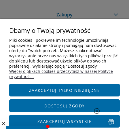
Zakupy
Dbamy o Twoją prywatność
Pomoc
Pliki cookies i pokrewne im technologie umożliwiają
Moje konto
poprawne działanie strony i pomagają nam dostosować
ofertę do Twoich potrzeb. Możesz zaakceptować
wykorzystanie przez nas wszystkich tych plików i przejść
Informacje
do sklepu lub dostosować użycie plików do swoich
preferencji, wybierając opcję "Dostosuj zgody".
Więcej o plikach cookies przeczytasz w naszej Polityce
Kontakt
prywatności.
+48 609 838 244
info@i-zoologiczny.pl
ZAAKCEPTUJ TYLKO NIEZBĘDNE
ul. Czereśniowa 18
55-095 Januszkowice
DOSTOSUJ ZGODY
Social Media
ZAAKCEPTUJ WSZYSTKIE