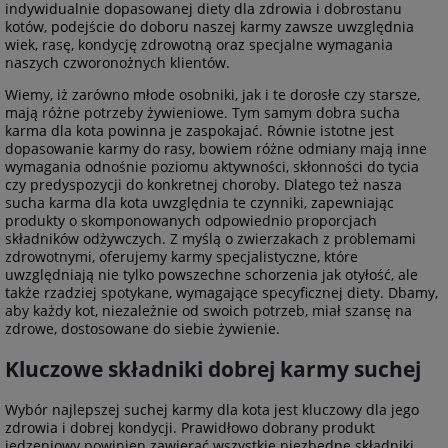
indywidualnie dopasowanej diety dla zdrowia i dobrostanu
kotów, podejście do doboru naszej karmy zawsze uwzględnia
wiek, rasę, kondycję zdrowotną oraz specjalne wymagania
naszych czworonożnych klientów.
Wiemy, iż zarówno młode osobniki, jak i te dorosłe czy starsze,
mają różne potrzeby żywieniowe. Tym samym dobra sucha
karma dla kota powinna je zaspokajać. Równie istotne jest
dopasowanie karmy do rasy, bowiem różne odmiany mają inne
wymagania odnośnie poziomu aktywności, skłonności do tycia
czy predyspozycji do konkretnej choroby. Dlatego też nasza
sucha karma dla kota uwzględnia te czynniki, zapewniając
produkty o skomponowanych odpowiednio proporcjach
składników odżywczych. Z myślą o zwierzakach z problemami
zdrowotnymi, oferujemy karmy specjalistyczne, które
uwzględniają nie tylko powszechne schorzenia jak otyłość, ale
także rzadziej spotykane, wymagające specyficznej diety. Dbamy,
aby każdy kot, niezależnie od swoich potrzeb, miał szansę na
zdrowe, dostosowane do siebie żywienie.
Kluczowe składniki dobrej karmy suchej
Wybór najlepszej suchej karmy dla kota jest kluczowy dla jego
zdrowia i dobrej kondycji. Prawidłowo dobrany produkt
jedzeniowy powinien zawierać wszystkie niezbędne składniki