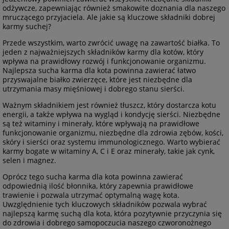
odżywcze, zapewniając również smakowite doznania dla naszego
mruczącego przyjaciela. Ale jakie są kluczowe składniki dobrej
karmy suchej?
Przede wszystkim, warto zwrócić uwagę na zawartość białka. To
jeden z najważniejszych składników karmy dla kotów, który
wpływa na prawidłowy rozwój i funkcjonowanie organizmu.
Najlepsza sucha karma dla kota powinna zawierać łatwo
przyswajalne białko zwierzęce, które jest niezbędne dla
utrzymania masy mięśniowej i dobrego stanu sierści.
Ważnym składnikiem jest również tłuszcz, który dostarcza kotu
energii, a także wpływa na wygląd i kondycję sierści. Niezbędne
są też witaminy i minerały, które wpływają na prawidłowe
funkcjonowanie organizmu, niezbędne dla zdrowia zębów, kości,
skóry i sierści oraz systemu immunologicznego. Warto wybierać
karmy bogate w witaminy A, C i E oraz minerały, takie jak cynk,
selen i magnez.
Oprócz tego sucha karma dla kota powinna zawierać
odpowiednią ilość błonnika, który zapewnia prawidłowe
trawienie i pozwala utrzymać optymalną wagę kota.
Uwzględnienie tych kluczowych składników pozwala wybrać
najlepszą karmę suchą dla kota, która pozytywnie przyczynia się
do zdrowia i dobrego samopoczucia naszego czworonożnego