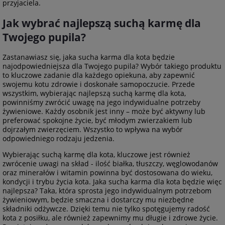
przyjaciela.
Jak wybrać najlepszą suchą karmę dla
Twojego pupila?
Zastanawiasz się, jaka sucha karma dla kota będzie
najodpowiedniejsza dla Twojego pupila? Wybór takiego produktu
to kluczowe zadanie dla każdego opiekuna, aby zapewnić
swojemu kotu zdrowie i doskonałe samopoczucie. Przede
wszystkim, wybierając najlepszą suchą karmę dla kota,
powinniśmy zwrócić uwagę na jego indywidualne potrzeby
żywieniowe. Każdy osobnik jest inny – może być aktywny lub
preferować spokojne życie, być młodym zwierzakiem lub
dojrzałym zwierzęciem. Wszystko to wpływa na wybór
odpowiedniego rodzaju jedzenia.
Wybierając suchą karmę dla kota, kluczowe jest również
zwrócenie uwagi na skład - ilość białka, tłuszczy, węglowodanów
oraz minerałów i witamin powinna być dostosowana do wieku,
kondycji i trybu życia kota. Jaka sucha karma dla kota będzie więc
najlepsza? Taka, która sprosta jego indywidualnym potrzebom
żywieniowym, będzie smaczna i dostarczy mu niezbędne
składniki odżywcze. Dzięki temu nie tylko spotęgujemy radość
kota z posiłku, ale również zapewnimy mu długie i zdrowe życie.