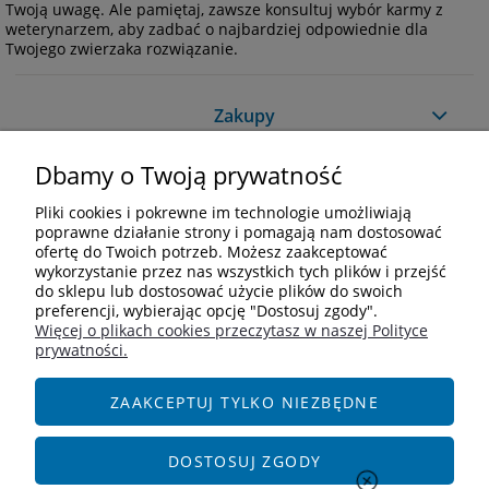
Twoją uwagę. Ale pamiętaj, zawsze konsultuj wybór karmy z
weterynarzem, aby zadbać o najbardziej odpowiednie dla
Twojego zwierzaka rozwiązanie.
Zakupy
Dbamy o Twoją prywatność
Pomoc
Pliki cookies i pokrewne im technologie umożliwiają
Moje konto
poprawne działanie strony i pomagają nam dostosować
ofertę do Twoich potrzeb. Możesz zaakceptować
wykorzystanie przez nas wszystkich tych plików i przejść
Informacje
do sklepu lub dostosować użycie plików do swoich
preferencji, wybierając opcję "Dostosuj zgody".
Więcej o plikach cookies przeczytasz w naszej Polityce
Kontakt
prywatności.
+48 609 838 244
info@i-zoologiczny.pl
ZAAKCEPTUJ TYLKO NIEZBĘDNE
ul. Czereśniowa 18
55-095 Januszkowice
DOSTOSUJ ZGODY
Social Media