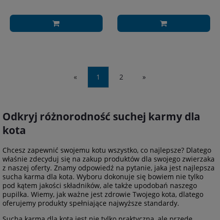
«
1
2
»
Odkryj różnorodność suchej karmy dla
kota
Chcesz zapewnić swojemu kotu wszystko, co najlepsze? Dlatego
właśnie zdecyduj się na zakup produktów dla swojego zwierzaka
z naszej oferty. Znamy odpowiedź na pytanie, jaka jest najlepsza
sucha karma dla kota. Wyboru dokonuje się bowiem nie tylko
pod kątem jakości składników, ale także upodobań naszego
pupilka. Wiemy, jak ważne jest zdrowie Twojego kota, dlatego
oferujemy produkty spełniające najwyższe standardy.
Sucha karma dla kota jest nie tylko praktyczna, ale przede