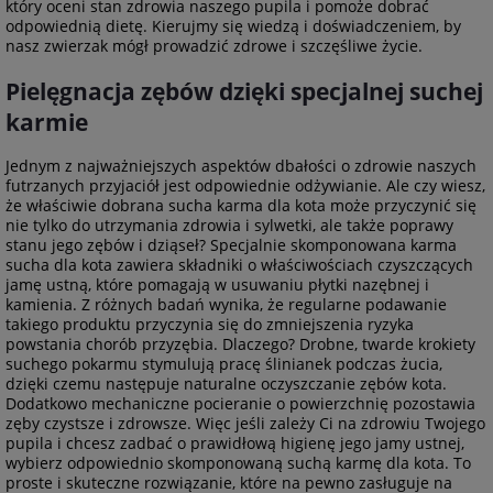
który oceni stan zdrowia naszego pupila i pomoże dobrać
odpowiednią dietę. Kierujmy się wiedzą i doświadczeniem, by
nasz zwierzak mógł prowadzić zdrowe i szczęśliwe życie.
Pielęgnacja zębów dzięki specjalnej suchej
karmie
Jednym z najważniejszych aspektów dbałości o zdrowie naszych
futrzanych przyjaciół jest odpowiednie odżywianie. Ale czy wiesz,
że właściwie dobrana sucha karma dla kota może przyczynić się
nie tylko do utrzymania zdrowia i sylwetki, ale także poprawy
stanu jego zębów i dziąseł? Specjalnie skomponowana karma
sucha dla kota zawiera składniki o właściwościach czyszczących
jamę ustną, które pomagają w usuwaniu płytki nazębnej i
kamienia. Z różnych badań wynika, że regularne podawanie
takiego produktu przyczynia się do zmniejszenia ryzyka
powstania chorób przyzębia. Dlaczego? Drobne, twarde krokiety
suchego pokarmu stymulują pracę ślinianek podczas żucia,
dzięki czemu następuje naturalne oczyszczanie zębów kota.
Dodatkowo mechaniczne pocieranie o powierzchnię pozostawia
zęby czystsze i zdrowsze. Więc jeśli zależy Ci na zdrowiu Twojego
pupila i chcesz zadbać o prawidłową higienę jego jamy ustnej,
wybierz odpowiednio skomponowaną suchą karmę dla kota. To
proste i skuteczne rozwiązanie, które na pewno zasługuje na