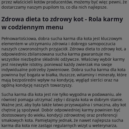
przez właścicieli kotów producentów, możemy być więc pewni, że
dostarczamy naszym pupilom to, co dla nich najlepsze.
Zdrowa dieta to zdrowy kot - Rola karmy
w codziennym menu
Pełnowartościowa, dobra sucha karma dla kota jest kluczowym
elementem w utrzymaniu zdrowia i dobrego samopoczucia
naszych czworonożnych przyjaciół. Zdrowa dieta to zdrowy kot, a
odpowiednio zbilansowana sucha karma gwarantuje mu
wszystkie niezbędne składniki odżywcze. Właściwy wybór karmy
jest niezwykle istotny, ponieważ każdy zwierzak ma swoje
indywidualne potrzeby żywieniowe. Dobra sucha karma dla kota
powinna być bogata w białka, tłuszcze, witaminy i minerały, które
mają bezpośredni wpływ na kondycję, wygląd sierści oraz na
ogólną kondycję naszych towarzyszy.
Sucha karma dla kota jest nie tylko wygodna w podawaniu, ale
również pomaga utrzymać zęby i dziąsła kota w dobrym stanie.
Ważne jest, aby była także łatwo przyswajalna i smaczna, aby kot
chętnie ją spożywał. Dobór odpowiedniej karmy powinien być
dostosowany do wieku, kondycji zdrowotnej oraz preferencji
smakowych kota. Pamiętajmy jednak, że nawet najlepsza sucha
karma dla kota nie zastąpi regularnych wizyt u weterynarza,