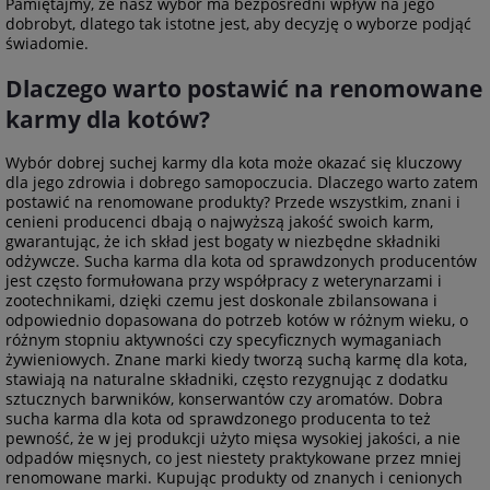
Pamiętajmy, że nasz wybór ma bezpośredni wpływ na jego
dobrobyt, dlatego tak istotne jest, aby decyzję o wyborze podjąć
świadomie.
Dlaczego warto postawić na renomowane
karmy dla kotów?
Wybór dobrej suchej karmy dla kota może okazać się kluczowy
dla jego zdrowia i dobrego samopoczucia. Dlaczego warto zatem
postawić na renomowane produkty? Przede wszystkim, znani i
cenieni producenci dbają o najwyższą jakość swoich karm,
gwarantując, że ich skład jest bogaty w niezbędne składniki
odżywcze. Sucha karma dla kota od sprawdzonych producentów
jest często formułowana przy współpracy z weterynarzami i
zootechnikami, dzięki czemu jest doskonale zbilansowana i
odpowiednio dopasowana do potrzeb kotów w różnym wieku, o
różnym stopniu aktywności czy specyficznych wymaganiach
żywieniowych. Znane marki kiedy tworzą suchą karmę dla kota,
stawiają na naturalne składniki, często rezygnując z dodatku
sztucznych barwników, konserwantów czy aromatów. Dobra
sucha karma dla kota od sprawdzonego producenta to też
pewność, że w jej produkcji użyto mięsa wysokiej jakości, a nie
odpadów mięsnych, co jest niestety praktykowane przez mniej
renomowane marki. Kupując produkty od znanych i cenionych