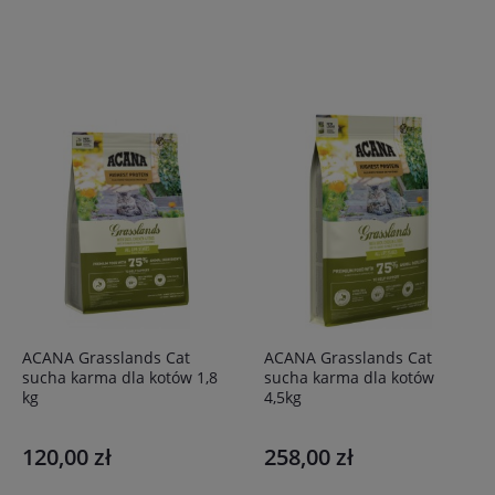
ACANA Grasslands Cat
ACANA Grasslands Cat
sucha karma dla kotów 1,8
sucha karma dla kotów
kg
4,5kg
120,00 zł
258,00 zł