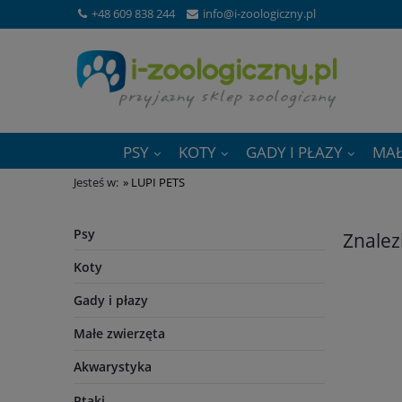
+48 609 838 244
info@i-zoologiczny.pl
PSY
KOTY
GADY I PŁAZY
MAŁ
Jesteś w:
»
LUPI PETS
Psy
Znalez
Koty
Gady i płazy
Małe zwierzęta
Akwarystyka
Ptaki