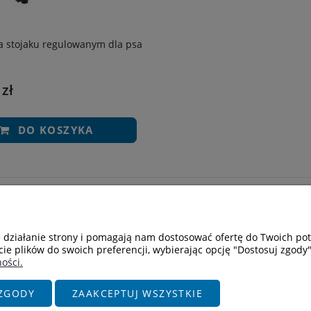
a stojaku regulowanym dla psa
 zł
DO KOSZYKA
Moje konto
Informacje
Logowanie
Kontakt
e działanie strony i pomagają nam dostosować ofertę do Twoich p
O nas
cie plików do swoich preferencji, wybierając opcję "Dostosuj zgody"
ości.
ZGODY
ZAAKCEPTUJ WSZYSTKIE