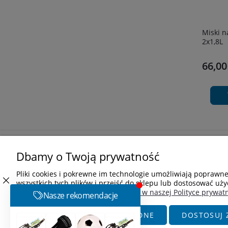
Miski n
2x1,8L
66,00
Zakupy
Pomoc
Dbamy o Twoją prywatność
Czas realizacji zamówienia
Częste pytania
Pliki cookies i pokrewne im technologie umożliwiają poprawn
Formy płatności
Regulamin zakupów
wszystkich tych plików i przejść do sklepu lub dostosować uży
Koszt dostawy
Polityka prywatności
Więcej o plikach cookies przeczytasz w naszej Polityce prywatn
Reklamacje i zwroty
Jak kupować?
ZAAKCEPTUJ TYLKO NIEZBĘDNE
DOSTOSUJ 