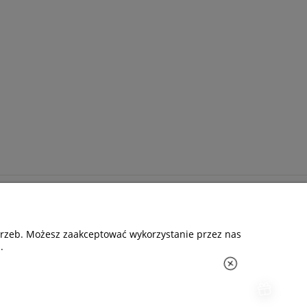
Kontakt
+48 609 838 244
otrzeb. Możesz zaakceptować wykorzystanie przez nas
info@i-zoologiczny.pl
.
ul. Czereśniowa 18
55-095 Januszkowice
Social Media