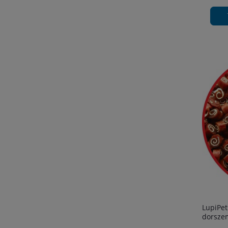
LupiPet
dorsze