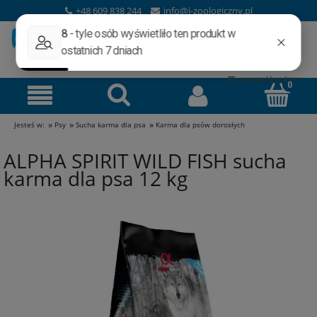
+48 609 838 244
info@i-zoologiczny.pl
»
»
»
Jesteś w:
Psy
Sucha karma dla psa
Karma dla psów dorosłych
ALPHA SPIRIT WILD FISH sucha
karma dla psa 12 kg