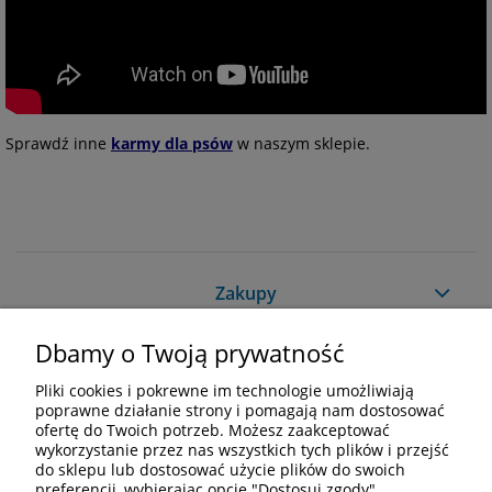
Sprawdź inne
karmy dla psów
w naszym sklepie.
Zakupy
Dbamy o Twoją prywatność
Pomoc
Pliki cookies i pokrewne im technologie umożliwiają
Moje konto
poprawne działanie strony i pomagają nam dostosować
ofertę do Twoich potrzeb. Możesz zaakceptować
wykorzystanie przez nas wszystkich tych plików i przejść
Informacje
do sklepu lub dostosować użycie plików do swoich
preferencji, wybierając opcję "Dostosuj zgody".