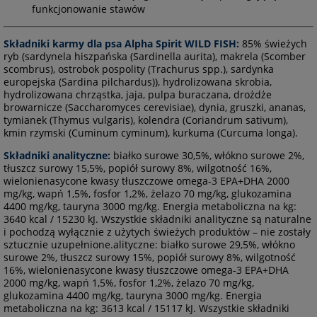
funkcjonowanie stawów
Składniki karmy dla psa Alpha Spirit WILD FISH:
85% świeżych
ryb (sardynela hiszpańska (Sardinella aurita), makrela (Scomber
scombrus), ostrobok pospolity (Trachurus spp.), sardynka
europejska (Sardina pilchardus)), hydrolizowana skrobia,
hydrolizowana chrząstka, jaja, pulpa buraczana, drożdże
browarnicze (Saccharomyces cerevisiae), dynia, gruszki, ananas,
tymianek (Thymus vulgaris), kolendra (Coriandrum sativum),
kmin rzymski (Cuminum cyminum), kurkuma (Curcuma longa).
Składniki analityczne:
białko surowe 30,5%, włókno surowe 2%,
tłuszcz surowy 15,5%, popiół surowy 8%, wilgotność 16%,
wielonienasycone kwasy tłuszczowe omega-3 EPA+DHA 2000
mg/kg, wapń 1,5%, fosfor 1,2%, żelazo 70 mg/kg, glukozamina
4400 mg/kg, tauryna 3000 mg/kg. Energia metaboliczna na kg:
3640 kcal / 15230 kJ. Wszystkie składniki analityczne są naturalne
i pochodzą wyłącznie z użytych świeżych produktów – nie zostały
sztucznie uzupełnione.alityczne: białko surowe 29,5%, włókno
surowe 2%, tłuszcz surowy 15%, popiół surowy 8%, wilgotność
16%, wielonienasycone kwasy tłuszczowe omega-3 EPA+DHA
2000 mg/kg, wapń 1,5%, fosfor 1,2%, żelazo 70 mg/kg,
glukozamina 4400 mg/kg, tauryna 3000 mg/kg. Energia
metaboliczna na kg: 3613 kcal / 15117 kJ. Wszystkie składniki