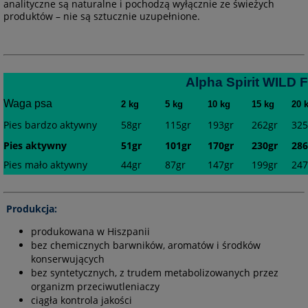
analityczne są naturalne i pochodzą wyłącznie ze świeżych
produktów – nie są sztucznie uzupełnione.
Alpha Spirit WILD 
Waga psa
2 kg
5 kg
10 kg
15 kg
20 
Pies bardzo aktywny
58gr
115gr
193gr
262gr
325
Pies aktywny
51gr
101gr
170gr
230gr
286
Pies mało aktywny
44gr
87gr
147gr
199gr
247
Produkcja:
produkowana w Hiszpanii
bez chemicznych barwników, aromatów i środków
konserwujących
bez syntetycznych, z trudem metabolizowanych przez
organizm przeciwutleniaczy
ciągła kontrola jakości