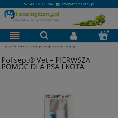
+48 609 838 244
info@i-zoologiczny.pl
»
»
»
Jesteś w:
Psy
Zdrowie psa
Apteczka dla zwierząt
Polisept® Vet – PIERWSZA
POMOC DLA PSA I KOTA