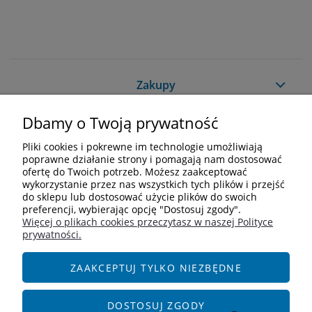
Zakupy
Dbamy o Twoją prywatność
Pomoc
Pliki cookies i pokrewne im technologie umożliwiają
Moje konto
poprawne działanie strony i pomagają nam dostosować
ofertę do Twoich potrzeb. Możesz zaakceptować
wykorzystanie przez nas wszystkich tych plików i przejść
Informacje
do sklepu lub dostosować użycie plików do swoich
preferencji, wybierając opcję "Dostosuj zgody".
Więcej o plikach cookies przeczytasz w naszej Polityce
Kontakt
prywatności.
+48 609 838 244
info@i-zoologiczny.pl
ZAAKCEPTUJ TYLKO NIEZBĘDNE
ul. Czereśniowa 18
55-095 Januszkowice
DOSTOSUJ ZGODY