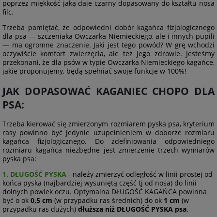
poprzez miękkość jaką daje czarny dopasowany do kształtu nosa
filc.
Trzeba pamiętać, że odpowiedni dobór kagańca fizjologicznego
dla psa — szczeniaka Owczarka Niemieckiego, ale i innych pupili
— ma ogromne znaczenie. Jaki jest tego powód? W grę wchodzi
oczywiście komfort zwierzęcia, ale też jego zdrowie. Jesteśmy
przekonani, że dla psów w typie Owczarka Niemieckiego kagańce,
jakie proponujemy, będą spełniać swoje funkcje w 100%!
JAK DOPASOWAĆ KAGANIEC CHOPO DLA
PSA:
Trzeba kierować się zmierzonym rozmiarem pyska psa, kryterium
rasy powinno być jedynie uzupełnieniem w doborze rozmiaru
kagańca fizjologicznego. Do zdefiniowania odpowiedniego
rozmiaru kagańca niezbędne jest zmierzenie trzech wymiarów
pyska psa:
1. DŁUGOŚĆ PYSKA
- należy zmierzyć odległość w linii prostej od
końca pyska (najbardziej wysuniętą część tj od nosa) do linii
dolnych powiek oczu. Optymalna DŁUGOŚĆ KAGAŃCA powinna
być o ok
0,5 cm
(w przypadku ras średnich) do ok
1 cm
(w
przypadku ras dużych)
dłuższa niż DŁUGOŚĆ PYSKA psa
.