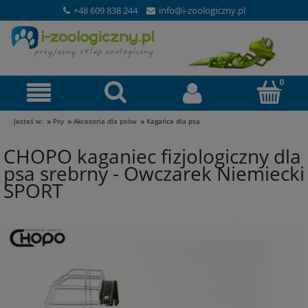
+48 609 838 244
info@i-zoologiczny.pl
»
»
»
Jesteś w:
Psy
Akcesoria dla psów
Kagańce dla psa
CHOPO kaganiec fizjologiczny dla
psa srebrny - Owczarek Niemiecki
SPORT