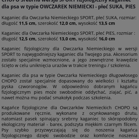
dla psa w typie OWCZAREK NIEMIECKI - płeć SUKA, PIES
Kaganiec dla Owczarka Niemieckiego SPORT, płeć SUKA, rozmiar:
długość
11,5 cm,
szerokość
12,0 cm,
wysokość
13,5 cm
Kaganiec dla Owczarka Niemieckiego SPORT, płeć PIES, rozmiar :
długość
12,5 cm,
szerokość
13,0 cm,
wysokość
16,0 cm
Kaganiec fizjologiczny dla Owczarka Niemieckiego w wersji
SPORT to najwygodniejszy kaganiec dla Twojego psa. Akcesorium
zostało specjalnie wzmocnione, a jego zewnętrzne krawędzie
ścięto w celu uniknięcia urazów w trakcie treningu / szkolenia.
Kaganiec dla psa w typie Owczarka Niemieckiego długowłosego
CHOPO został specjalnie dopasowany do wielkości i kształtu
pyska czworonogów. W odpowiednio dobranym kagańcu
fizjologicznym pies może swobodnie oddychać, ziajać, pić, a
nawet można mu podać smakołyk podczas szkolenia.
Kagańce fizjologiczne dla Owczarków Niemieckich CHOPO są
produkowane ręcznie, wykonane z ocynkowanego drutu,
natomiast pasek spinający srebrny kaganiec to skóropodobny
ekologiczny materiał - barex, podszyta miękkim czarnym filcem.
Psy szybko przyzwyczajają się do noszenia kagańca
fizjologicznego dzięki swobodzie oraz komforcie noszenia