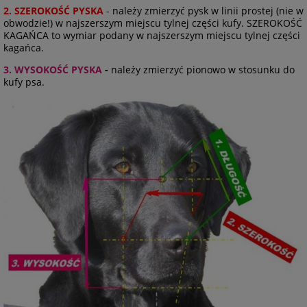
2. SZEROKOŚĆ PYSKA
- należy zmierzyć pysk w linii prostej (nie w
obwodzie!) w najszerszym miejscu tylnej części kufy. SZEROKOŚĆ
KAGAŃCA to wymiar podany w najszerszym miejscu tylnej części
kagańca.
3. WYSOKOŚĆ PYSKA
-
należy zmierzyć pionowo w stosunku do
kufy psa.