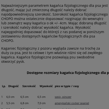
Najważniejszym parametrem kagańca fizjologicznego dla psa jest
długość, mając już zmierzoną długość należy dobrać
najodpowiedniejszą szerokość. Szerokość kagańca fizjologicznego
CHOPO można ostatecznie dopasować rozginając do wewnątrz
lub zewnątrz wąsy kagańca o ok +/- 4cm. Mając dobraną długość
i szerokość należy dobrać wysokość kagańca. Wysokość
najwygodniej dopasować do którejś z ras podanej w poniższym
zestawieniu dostępnych kagańców fizjologicznych dla psa
CHOPO.
Kaganiec fizjologiczny z pozoru wygląda zawsze na trochę za
duży za psa, jest to celowe i tym właśnie różni się od zwykłego
kagańca. Kagańce fizjologiczne pozwalają psu swobodnie
otworzyć pysk.
Dostępne rozmiary kagańca fizjologicznego dla
Lp.
Długość
Szerokość
Wysokość
pies w typie / rasy
1
6,0 cm
6,5 cm
6,5 cm
szpic, pinczer
2
5,5 cm
6,8 cm
7,0 cm
amerykański cocker spaniel