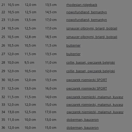
21
10,5 cm
12,0 cm
13,5 cm
rhodesian ridgeback
22
10,5 cm
12,5 cm
14,5 cm
nowofundland, bernardyn
23
11,0 cm
13,5 cm
17,0 cm
nowofundland, bernardyn
24
10,5 cm
12,5 cm
17,0 cm
sznaucer olbrzymi, briard, bobtail
25
10,5 cm
12,8 cm
18,5 cm
sznaucer olbrzymi, briard, bobtail
26
10,5 cm
10,5 cm
11,5 cm
bulterrier
27
12,0 cm
11,5 cm
13,5 cm
bulterrier
28
10,0 cm
9,5 cm
11,0 cm
collie, basset, owczarek belgijski
29
12,0 cm
10,5 cm
12,0 cm
collie, basset, owczarek belgijski
30
10,5 cm
12,0 cm
13,5 cm
owczarek niemiecki SPORT
31
12,5 cm
13,0 cm
16,0 cm
owczarek niemiecki SPORT
32
11,5 cm
11,5 cm
14,0 cm
owczarek niemiecki, malamut, kuvasz
33
12,0 cm
12,0 cm
15,0 cm
owczarek niemiecki, malamut, kuvasz
34
13,0 cm
12,5 cm
17,0 cm
owczarek niemiecki, malamut, kuvasz
35
11,0 cm
10,0 cm
13,0 cm
doberman, bauceron
36
12,0 cm
10,0 cm
15,0 cm
doberman, bauceron