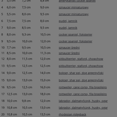
3
5,5 cm
7,2 cm
8,8 cm
amerykański cocker spaniel
4
6,0 cm
7,5 cm
9,0 cm
sznaucer miniaturowy
5
5,5 cm
8,0 cm
9,5 cm
sznaucer miniaturowy
6
7,5 cm
7,5 cm
8,0 cm
pudel, jamnik
7
9,0 cm
8,5 cm
9,5 cm
pudel, jamnik
8
8,0 cm
9,3 cm
10,5 cm
cocker spaniel, foksterier
9
9,5 cm
10,0 cm
12,0 cm
cocker spaniel, foksterier
10
7,7 cm
9,5 cm
10,5 cm
sznaucer średni
11
8,5 cm
10,0 cm
11,3 cm
sznaucer średni
12
8,0 cm
11,5 cm
12,0 cm
pitbullterrier, staford, chowchow
13
9,5 cm
12,5 cm
12,5 cm
pitbullterrier, staford, chowchow
14
9,0 cm
12,5 cm
14,0 cm
bokser, shar pei, dog argentyński
15
9,0 cm
13,0 cm
15,0 cm
bokser, shar pei, dog argentyński
16
9,5 cm
12,5 cm
16,0 cm
rottweiler, cane corso, fila brasileiro
17
12,5 cm
13,0 cm
18,0 cm
rottweiler, cane corso, fila brasileiro
18
10,0 cm
9,8 cm
12,0 cm
labrador, dalmatyńczyk, husky, ogar
19
10,8 cm
10,5 cm
13,0 cm
labrador, dalmatyńczyk, husky, ogar
20
10,8 cm
10,5 cm
13,5 cm
rhodesian ridgeback