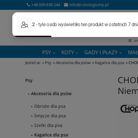
+48 609 838 244
info@i-zoologiczny.pl
PSY
KOTY
GADY I PŁAZY
MAŁ
Jesteś w:
»
Psy
»
Akcesoria dla psów
»
Kagańce dla psa
»
CHOPO
CHOP
Psy
Niem
Akcesoria dla psów
Obroże dla psa
Smycze dla psa
Szelki dla psa
Kagańce dla psa