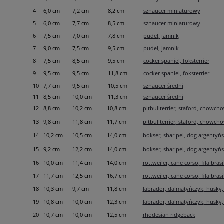
4
6,0 cm
7,2 cm
8,2 cm
sznaucer miniaturowy
5
6,0 cm
7,7 cm
8,5 cm
sznaucer miniaturowy
6
7,5 cm
7,0 cm
7,8 cm
pudel, jamnik
7
9,0 cm
7,5 cm
9,5 cm
pudel, jamnik
8
7,5 cm
8,5 cm
9,5 cm
cocker spaniel, foksterrier
9
9,5 cm
9,5 cm
11,8 cm
cocker spaniel, foksterrier
10
7,7 cm
9,5 cm
10,5 cm
sznaucer średni
11
8,5 cm
10,0 cm
11,3 cm
sznaucer średni
12
8,8 cm
10,2 cm
10,8 cm
pitbullterrier, staford, chowch
13
9,8 cm
11,8 cm
11,7 cm
pitbullterrier, staford, chowch
14
10,2 cm
10,5 cm
14,0 cm
bokser, shar pei, dog argentyńs
15
9,2 cm
12,2 cm
14,0 cm
bokser, shar pei, dog argentyńs
16
10,0 cm
11,4 cm
14,0 cm
rottweiler, cane corso, fila brasi
17
11,7 cm
12,5 cm
16,7 cm
rottweiler, cane corso, fila brasi
18
10,3 cm
9,7 cm
11,8 cm
labrador, dalmatyńczyk, husky,
19
10,8 cm
10,0 cm
12,3 cm
labrador, dalmatyńczyk, husky,
20
10,7 cm
10,0 cm
12,5 cm
rhodesian ridgeback