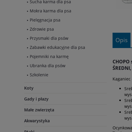
Sucha karma dla psa
Mokra karma dla psa
Pielęgnacja psa
Zdrowie psa
Przysmaki dla psów
Opis
Zabawki edukacyjne dla psa
Pojemniki na karmę
CHOPO s
Ubranka dla psów
ŚREDNI,
Szkolenie
Kaganiec 
Koty
Sre
wys
Gady i płazy
Sre
wys
Małe zwierzęta
Sre
wys
Akwarystyka
Ocynkowa
Ptaki