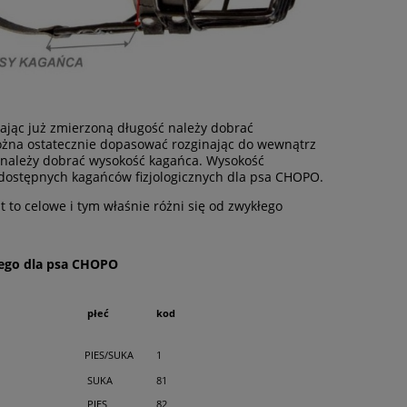
ając już zmierzoną długość należy dobrać
ożna ostatecznie dopasować rozginając do wewnątrz
ć należy dobrać wysokość kagańca. Wysokość
dostępnych kagańców fizjologicznych dla psa CHOPO.
t to celowe i tym właśnie różni się od zwykłego
nego dla psa CHOPO
płeć
kod
PIES/SUKA
1
SUKA
81
PIES
82