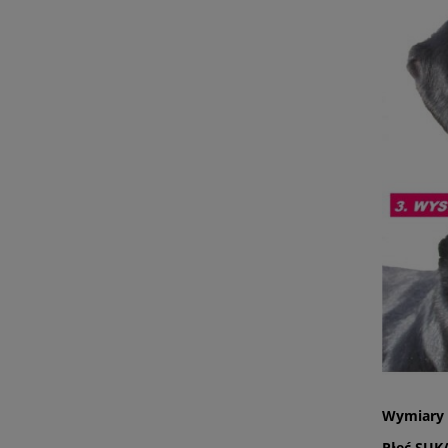
Wymiary 
Płeć SUK