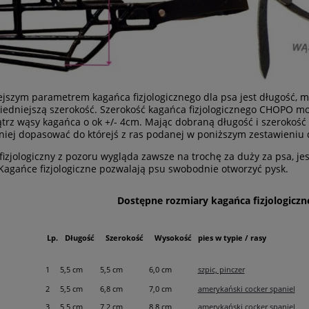
jszym parametrem kagańca fizjologicznego dla psa jest długość, m
edniejszą szerokość. Szerokość kagańca fizjologicznego CHOPO m
trz wąsy kagańca o ok +/- 4cm. Mając dobraną długość i szerokoś
iej dopasować do którejś z ras podanej w poniższym zestawieniu 
fizjologiczny z pozoru wygląda zawsze na trochę za duży za psa, jes
Kagańce fizjologiczne pozwalają psu swobodnie otworzyć pysk.
Dostępne rozmiary kagańca fizjologicz
Lp.
Długość
Szerokość
Wysokość
pies w typie / rasy
1
5,5 cm
5,5 cm
6,0 cm
szpic, pinczer
2
5,5 cm
6,8 cm
7,0 cm
amerykański cocker spaniel
3
5,5 cm
7,2 cm
8,8 cm
amerykański cocker spaniel