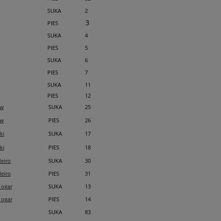
SUKA
2
3
PIES
SUKA
4
PIES
5
SUKA
6
PIES
7
SUKA
11
PIES
12
ow
SUKA
25
ow
PIES
26
ki
SUKA
17
ki
PIES
18
leiro
SUKA
30
leiro
PIES
31
 ogar
SUKA
13
 ogar
PIES
14
SUKA
83