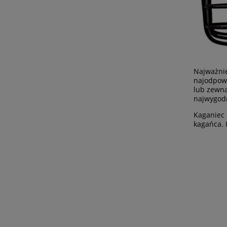
Najważnie
najodpowi
lub zewną
najwygodn
Kaganiec 
kagańca. 