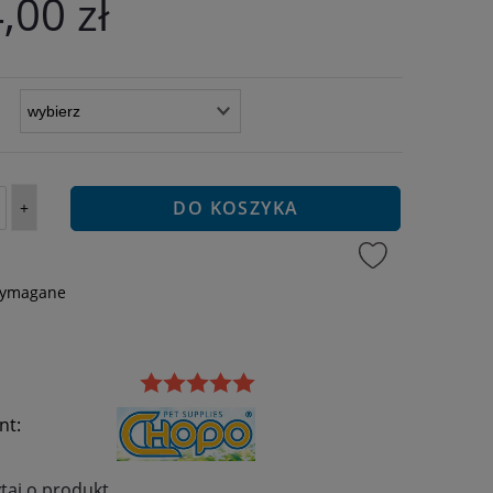
,00 zł
DO KOSZYKA
+
wymagane
nt:
taj o produkt