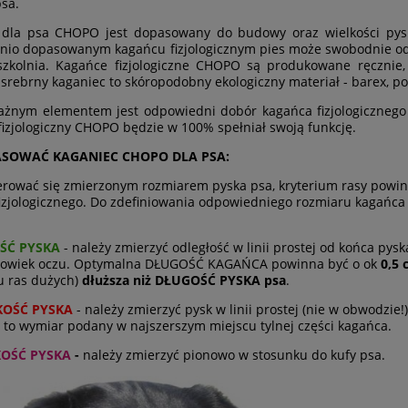
sa.
 dla psa CHOPO jest dopasowany do budowy oraz wielkości pys
io dopasowanym kagańcu fizjologicznym pies może swobodnie odd
szkolnia. Kagańce fizjologiczne CHOPO są produkowane ręcznie
 srebrny kaganiec to skóropodobny ekologiczny materiał - barex, 
żnym elementem jest odpowiedni dobór kagańca fizjologicznego 
fizjologiczny CHOPO będzie w 100% spełniał swoją funkcję.
ASOWAĆ KAGANIEC CHOPO DLA PSA:
erować się zmierzonym rozmiarem pyska psa, kryterium rasy powi
izjologicznego. Do zdefiniowania odpowiedniego rozmiaru kagańca
ŚĆ PYSKA
- należy zmierzyć odległość w linii prostej od końca pyska
powiek oczu. Optymalna DŁUGOŚĆ KAGAŃCA powinna być o ok
0,5 
 ras dużych)
dłuższa niż DŁUGOŚĆ PYSKA psa
.
KOŚĆ PYSKA
- należy zmierzyć pysk w linii prostej (nie w obwodzie
o wymiar podany w najszerszym miejscu tylnej części kagańca.
KOŚĆ PYSKA
-
należy zmierzyć pionowo w stosunku do kufy psa.