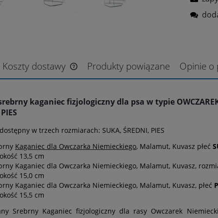
doda
Koszty dostawy
Produkty powiązane
Opinie o 
rebrny kaganiec fizjologiczny dla psa w typie OWCZARE
 PIES
dostępny w trzech rozmiarach: SUKA, ŚREDNI, PIES
brny
Kaganiec dla Owczarka Niemieckiego
, Malamut, Kuvasz płeć
S
okość 13,5 cm
brny Kaganiec dla Owczarka Niemieckiego, Malamut, Kuvasz, rozm
okość 15,0 cm
brny Kaganiec dla Owczarka Niemieckiego, Malamut, Kuvasz, płeć
P
okość 15,5 cm
ny Srebrny Kaganiec fizjologiczny dla rasy Owczarek Niemieck