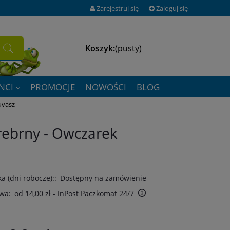
Zarejestruj się
Zaloguj się
Koszyk:
(pusty)
NCI
PROMOCJE
NOWOŚCI
BLOG
uvasz
rebrny - Owczarek
a (dni robocze)::
Dostępny na zamówienie
wa:
od 14,00 zł
- InPost Paczkomat 24/7