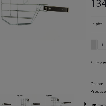
134
*
płeć:
-
*
- Pole 
Ocena:
Produce
zapy