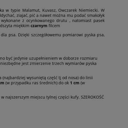
ka w typie Malamut, Kuvasz, Owczarek Niemiecki. W
ychać, ziajać, pić a nawet można mu podać smakołyk
, wykonane z ocynkowanego drutu , natomiast pasek
podszyta miękkim
czarnym
filcem
dla psa. Dzięki szczegółowemu pomiarowi pyska psa,
nno być jedynie uzupełnieniem w doborze rozmiaru
 niezbędne jest zmierzenie trzech wymiarów pyska
 (najbardziej wysuniętą część tj od nosa) do linii
cm
(w przypadku ras średnich) do ok
1 cm
(w
!) w najszerszym miejscu tylnej części kufy. SZEROKOŚĆ