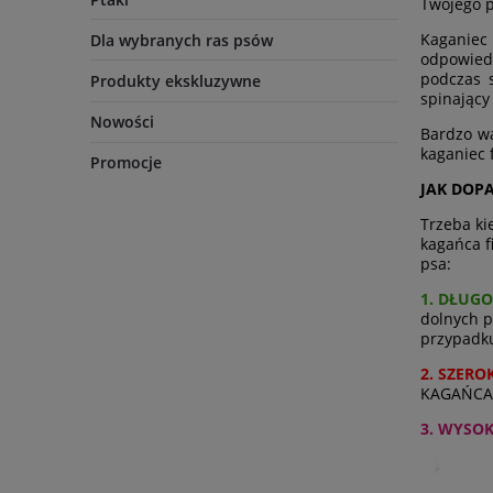
Twojego p
Kaganiec
Dla wybranych ras psów
odpowiedn
podczas 
Produkty ekskluzywne
spinający
Nowości
Bardzo wa
kaganiec 
Promocje
JAK DOP
Trzeba ki
kagańca f
psa:
1. DŁUGO
dolnych 
przypadku
2. SZERO
KAGAŃCA t
3. WYSO