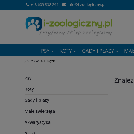
+48 609 838 244
info@i-zoologiczny.pl
PSY
KOTY
GADY I PŁAZY
MAŁ
Jesteś w:
»
Hagen
Psy
Znalez
Koty
Gady i płazy
Małe zwierzęta
Akwarystyka
Ptaki