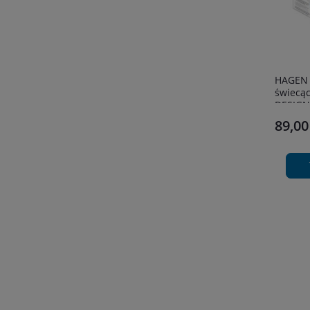
HAGEN T
świecąc
DESIGN
89,00