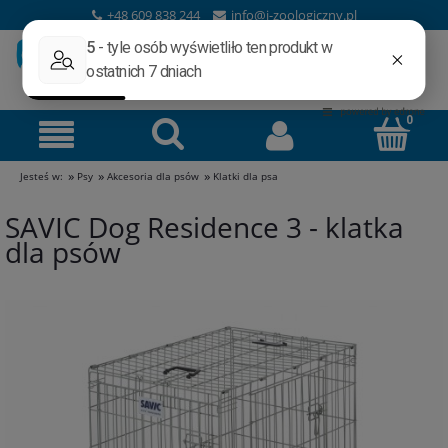
+48 609 838 244
info@i-zoologiczny.pl
»
»
»
Jesteś w:
Psy
Akcesoria dla psów
Klatki dla psa
SAVIC Dog Residence 3 - klatka
dla psów