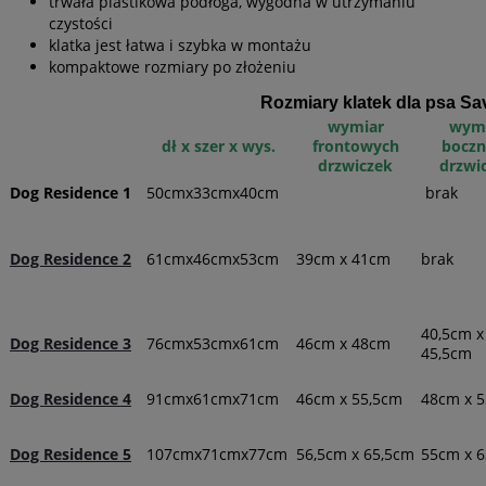
trwała plastikowa podłoga, wygodna w utrzymaniu
czystości
klatka jest łatwa i szybka w montażu
kompaktowe rozmiary po złożeniu
Rozmiary klatek dla psa S
wymiar
wym
dł x szer x wys.
frontowych
boczn
drzwiczek
drzwi
Dog Residence 1
50cmx33cmx40cm
brak
Dog Residence 2
61cmx46cmx53cm
39cm x 41cm
brak
40,5cm x
Dog Residence 3
76cmx53cmx61cm
46cm x 48cm
45,5cm
Dog Residence 4
91cmx61cmx71cm
46cm x 55,5cm
48cm x 
Dog Residence 5
107cmx71cmx77cm
56,5cm x 65,5cm
55cm x 