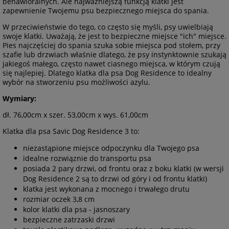
behawioralnych. Ale najważniejszą funkcją klatki jest
zapewnienie Twojemu psu bezpiecznego miejsca do spania.
W przeciwieństwie do tego, co często się myśli, psy uwielbiają
swoje klatki. Uważają, że jest to bezpieczne miejsce "ich" miejsce.
Pies najczęściej do spania szuka sobie miejsca pod stołem, przy
szafie lub drzwiach właśnie dlatego, że psy instynktownie szukają
jakiegoś małego, często nawet ciasnego miejsca, w którym czują
się najlepiej. Dlatego klatka dla psa Dog Residence to idealny
wybór na stworzeniu psu możliwości azylu.
Wymiary:
dł. 76,00cm x szer. 53,00cm x wys. 61,00cm
Klatka dla psa Savic Dog Residence 3 to:
niezastąpione miejsce odpoczynku dla Twojego psa
idealne rozwiąznie do transportu psa
posiada 2 pary drzwi, od frontu oraz z boku klatki (w wersji
Dog Residence 2 są to drzwi od góry i od frontu klatki)
klatka jest wykonana z mocnego i trwałego drutu
rozmiar oczek 3,8 cm
kolor klatki dla psa - jasnoszary
bezpieczne zatrzaski drzwi