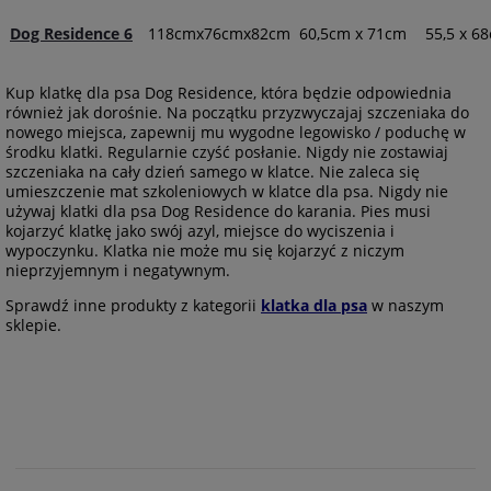
Dog Residence 6
118cmx76cmx82cm
60,5cm x 71cm
55,5 x 6
Kup klatkę dla psa Dog Residence, która będzie odpowiednia
również jak dorośnie. Na początku przyzwyczajaj szczeniaka do
nowego miejsca, zapewnij mu wygodne legowisko / poduchę w
środku klatki. Regularnie czyść posłanie. Nigdy nie zostawiaj
szczeniaka na cały dzień samego w klatce. Nie zaleca się
umieszczenie mat szkoleniowych w klatce dla psa. Nigdy nie
używaj klatki dla psa Dog Residence do karania. Pies musi
kojarzyć klatkę jako swój azyl, miejsce do wyciszenia i
wypoczynku. Klatka nie może mu się kojarzyć z niczym
nieprzyjemnym i negatywnym.
Sprawdź inne produkty z kategorii
klatka dla psa
w naszym
sklepie.