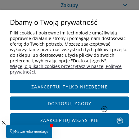
Zakupy
Dbamy o Twoją prywatność
Pomoc
Pliki cookies i pokrewne im technologie umożliwiają
Moje konto
poprawne działanie strony i pomagają nam dostosować
ofertę do Twoich potrzeb. Możesz zaakceptować
wykorzystanie przez nas wszystkich tych plików i przejść
Informacje
do sklepu lub dostosować użycie plików do swoich
preferencji, wybierając opcję "Dostosuj zgody".
Więcej o plikach cookies przeczytasz w naszej Polityce
Kontakt
prywatności.
+48 609 838 244
info@i-zoologiczny.pl
ZAAKCEPTUJ TYLKO NIEZBĘDNE
ul. Czereśniowa 18
55-095 Januszkowice
DOSTOSUJ ZGODY
Social Media
ZAAKCEPTUJ WSZYSTKIE