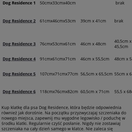
Dog Residence 1
50cmx33cmx40cm
brak
Dog Residence 2
61cmx46cmx53cm
39cm x 41cm
brak
40,5cm x
Dog Residence 3
76cmx53cmx61cm
46cm x 48cm
45,5cm
Dog Residence 4
91cmx61cmx71cm
46cm x 55,5cm
48cm x 
Dog Residence 5
107cmx71cmx77cm
56,5cm x 65,5cm
55cm x 
Dog Residence 6
118cmx76cmx82cm
60,5cm x 71cm
55,5 x 6
Kup klatkę dla psa Dog Residence, która będzie odpowiednia
również jak dorośnie. Na początku przyzwyczajaj szczeniaka do
nowego miejsca, zapewnij mu wygodne legowisko / poduchę w
środku klatki. Regularnie czyść posłanie. Nigdy nie zostawiaj
szczeniaka na cały dzień samego w klatce. Nie zaleca się