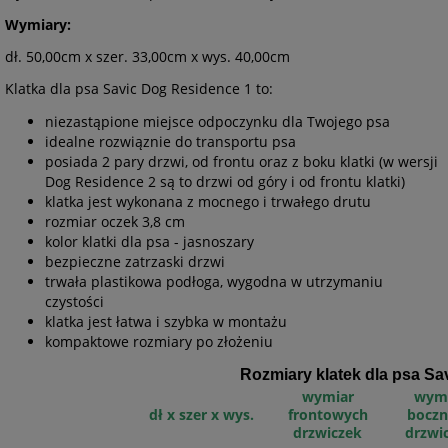
Wymiary:
dł. 50,00cm x szer. 33,00cm x wys. 40,00cm
Klatka dla psa Savic Dog Residence 1 to:
niezastąpione miejsce odpoczynku dla Twojego psa
idealne rozwiąznie do transportu psa
posiada 2 pary drzwi, od frontu oraz z boku klatki (w wersji
Dog Residence 2 są to drzwi od góry i od frontu klatki)
klatka jest wykonana z mocnego i trwałego drutu
rozmiar oczek 3,8 cm
kolor klatki dla psa - jasnoszary
bezpieczne zatrzaski drzwi
trwała plastikowa podłoga, wygodna w utrzymaniu
czystości
klatka jest łatwa i szybka w montażu
kompaktowe rozmiary po złożeniu
Rozmiary klatek dla psa S
wymiar
wym
dł x szer x wys.
frontowych
boczn
drzwiczek
drzwi