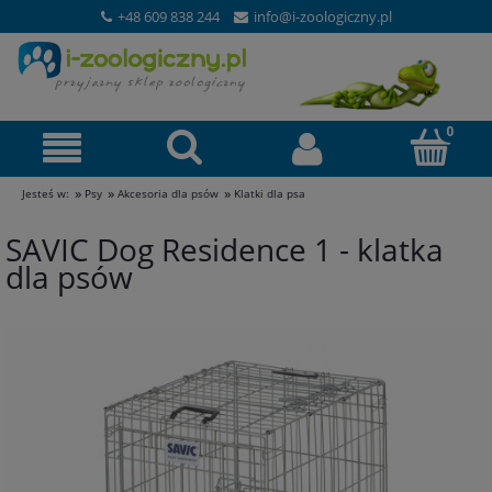
+48 609 838 244
info@i-zoologiczny.pl
»
»
»
Jesteś w:
Psy
Akcesoria dla psów
Klatki dla psa
SAVIC Dog Residence 1 - klatka
dla psów