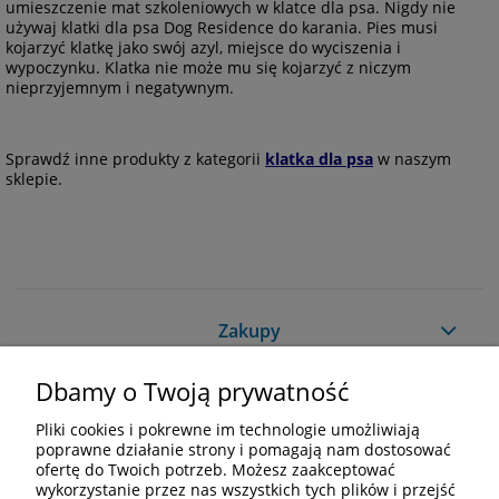
umieszczenie mat szkoleniowych w klatce dla psa. Nigdy nie
używaj klatki dla psa Dog Residence do karania. Pies musi
kojarzyć klatkę jako swój azyl, miejsce do wyciszenia i
wypoczynku. Klatka nie może mu się kojarzyć z niczym
nieprzyjemnym i negatywnym.
Sprawdź inne produkty z kategorii
klatka dla psa
w naszym
sklepie.
Zakupy
Dbamy o Twoją prywatność
Pomoc
Pliki cookies i pokrewne im technologie umożliwiają
Moje konto
poprawne działanie strony i pomagają nam dostosować
ofertę do Twoich potrzeb. Możesz zaakceptować
wykorzystanie przez nas wszystkich tych plików i przejść