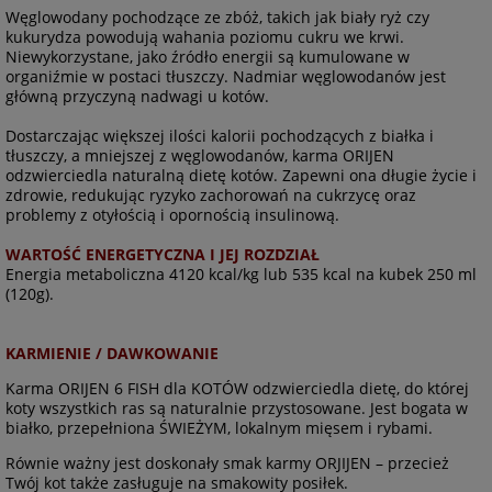
Węglowodany pochodzące ze zbóż, takich jak biały ryż czy
kukurydza powodują wahania poziomu cukru we krwi.
Niewykorzystane, jako źródło energii są kumulowane w
organiźmie w postaci tłuszczy. Nadmiar węglowodanów jest
główną przyczyną nadwagi u kotów.
Dostarczając większej ilości kalorii pochodzących z białka i
tłuszczy, a mniejszej z węglowodanów, karma ORIJEN
odzwierciedla naturalną dietę kotów. Zapewni ona długie życie i
zdrowie, redukując ryzyko zachorowań na cukrzycę oraz
problemy z otyłością i opornością insulinową.
WARTOŚĆ ENERGETYCZNA I JEJ ROZDZIAŁ
Energia metaboliczna 4120 kcal/kg lub 535 kcal na kubek 250 ml
(120g).
KARMIENIE / DAWKOWANIE
Karma ORIJEN 6 FISH dla KOTÓW odzwierciedla dietę, do której
koty wszystkich ras są naturalnie przystosowane. Jest bogata w
białko, przepełniona ŚWIEŻYM, lokalnym mięsem i rybami.
Równie ważny jest doskonały smak karmy ORJIJEN – przecież
Twój kot także zasługuje na smakowity posiłek.