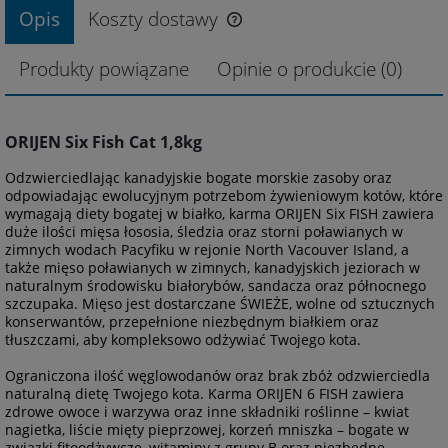
Opis
Koszty dostawy
Produkty powiązane
Opinie o produkcie (0)
ORIJEN Six Fish Cat 1,8kg
Odzwierciedlając kanadyjskie bogate morskie zasoby oraz
odpowiadając ewolucyjnym potrzebom żywieniowym kotów, które
wymagają diety bogatej w białko, karma ORIJEN Six FISH zawiera
duże ilości mięsa łososia, śledzia oraz storni poławianych w
zimnych wodach Pacyfiku w rejonie North Vacouver Island, a
także mięso poławianych w zimnych, kanadyjskich jeziorach w
naturalnym środowisku białorybów, sandacza oraz północnego
szczupaka. Mięso jest dostarczane ŚWIEŻE, wolne od sztucznych
konserwantów, przepełnione niezbędnym białkiem oraz
tłuszczami, aby kompleksowo odżywiać Twojego kota.
Ograniczona ilość węglowodanów oraz brak zbóż odzwierciedla
naturalną dietę Twojego kota. Karma ORIJEN 6 FISH zawiera
zdrowe owoce i warzywa oraz inne składniki roślinne – kwiat
nagietka, liście mięty pieprzowej, korzeń mniszka – bogate w
związki fitoodżywcze, witaminy z grupy B oraz niezbędne