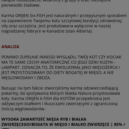
pierwiastki śladowe.
Karma ORIJEN Six FISH jest naturalnym i przepysznym sposobem
na zapewnienie Twojemu kotu szczytowej kondycji zdrowotnej,
siły oraz szczęścia. Jest produkowana wyłącznie w naszej
nagradzanej fabryce w Kanadzie (stan Alberta).
ANALIZA
POMIMO ZUPEŁNIE INNEGO WYGLĄDU, TWÓJ KOT CZY KOCIAK
MA TE SAME CECHY ANATOMICZNE CO JEGO DZIKI KUZYN -
LAMPART. OZNACZA TO, ŻE EWOLUOWAŁ JAKO MIĘSOŻERCA I
JEST PRZYSTOSOWANY DO DIETY BOGATEJ W MIĘSO, A NIE
WĘGLOWODANY I ZBOŻA.
Bazując na tym fakcie stworzyliśmy karmę odzwierciedlającą
pokarmy, do spożywania których Matka Natura przystosowała
koty. Karma ORIJEN 6 FISH dla KOTÓW przepełniona jest
odżywczym białkiem i tłuszczami zwierzęcymi z ograniczoną
ilością węglowodanów.
WYSOKA ZAWARTOŚĆ MIĘSA RYB I BIAŁKA
ZWIERZĘCEGO/BOGATA W MIĘSO I BIAŁKO ZWIERZĘCE | 85% /