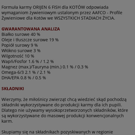
Formuła karmy ORIJEN 6 FISH dla KOTÓW odpowiada
wymaganiom żywieniowym ustalonym przez AAFCO - Profile
Żywieniowe dla Kotów we WSZYSTKICH STADIACH ŻYCIA.
GWARANTOWANA ANALIZA
Białko surowe 40 %
Oleje i tłuszcze surowe 19 %
Popiół surowy 9 %
Włókno surowe 3 %
Wilgotność 10 %
Wapń/Fosfor 1.6 % / 1.2 %
Magnez (max.)/Tauryna (min.) 0.1 % / 0.3 %
Omega-6/3 2.1 % / 2.1 %
DHA/EPA 0.8 % / 0.5 %
SKŁADNIKI
Wierzymy, że miłośnicy zwierząt chcą wiedzieć skąd pochodzą
składniki wykorzystywane do produkcji karmy dla ich pupili.
Dlatego nie używamy wysokoprzetworzonych składników, które
są wykorzystywane do masowej produkcji konwencjonalnych
karm.
Skupiamy się na składnikach pozyskiwanych w regionie