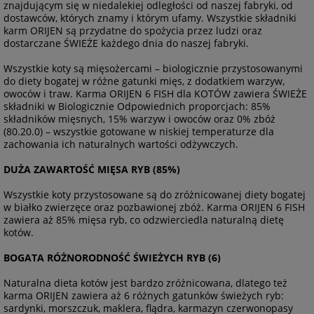
znajdującym się w niedalekiej odległości od naszej fabryki, od
dostawców, których znamy i którym ufamy. Wszystkie składniki
karm ORIJEN są przydatne do spożycia przez ludzi oraz
dostarczane ŚWIEŻE każdego dnia do naszej fabryki.
Wszystkie koty są mięsożercami – biologicznie przystosowanymi
do diety bogatej w różne gatunki mięs, z dodatkiem warzyw,
owoców i traw. Karma ORIJEN 6 FISH dla KOTÓW zawiera ŚWIEŻE
składniki w Biologicznie Odpowiednich proporcjach: 85%
składników mięsnych, 15% warzyw i owoców oraz 0% zbóż
(80.20.0) – wszystkie gotowane w niskiej temperaturze dla
zachowania ich naturalnych wartości odżywczych.
DUŻA ZAWARTOŚĆ MIĘSA RYB (85%)
Wszystkie koty przystosowane są do zróżnicowanej diety bogatej
w białko zwierzęce oraz pozbawionej zbóż. Karma ORIJEN 6 FISH
zawiera aż 85% mięsa ryb, co odzwierciedla naturalną dietę
kotów.
BOGATA RÓŻNORODNOŚĆ ŚWIEŻYCH RYB (6)
Naturalna dieta kotów jest bardzo zróżnicowana, dlatego też
karma ORIJEN zawiera aż 6 różnych gatunków świeżych ryb:
sardynki, morszczuk, maklera, flądra, karmazyn czerwonopasy