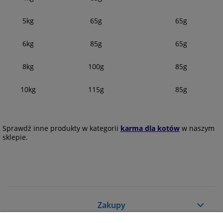
5kg
65g
65g
6kg
85g
65g
8kg
100g
85g
10kg
115g
85g
Sprawdź inne produkty w kategorii
karma dla kotów
w naszym
sklepie.
Zakupy