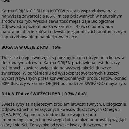
42%
Karma ORIJEN 6 FISH dla KOTÓW została wyprodukowana z
najwyższą zawartością (85%) mięsa poławianych w naturalnym
środowisku ryb. Wysoka zawartość mięsa daje Biologicznie
Odpowiedni poziom białka w karmie – 42%, co odpowiada
naturalnej diecie kotów i odżywia je zgodnie z ich anatomicznym
zapotrzebowaniem na białko zwierzęce.
BOGATA w OLEJE Z RYB | 15%
Tłuszcze i oleje zwierzęce są niezbędne dla utrzymania kotów w
doskonałym zdrowiu. Karma ORIJEN pozbawiona jest tłuszczy
roślinnych, zawiera wyłącznie najwyższej jakości tłuszcze
zwierzęce. W odróżnieniu od wysokoprzetworzonych tłuszczy
wykorzystywanych przez konwencjonalnych producentów, ponad
90% tłuszczy w karmie ORIJEN pochodzi ze ŚWIEŻEGO mięsa ryb.
DHA & EPA ze ŚWIEŻYCH RYB | 0.7% / 0.4%
Świeże ryby są najlepszym źródłem łatwostrawnych, Biologicznie
Odpowiednich nienasyconych kwasów tłuszczowych Omega-3
(DHA, EPA). Są one niezbędne dla rozwoju układu
immunologicznego i nerwowego kota, a także poprawiają wygląd
skóry i sierści. Te wysoko odżywcze kwasy tłuszczowe nie