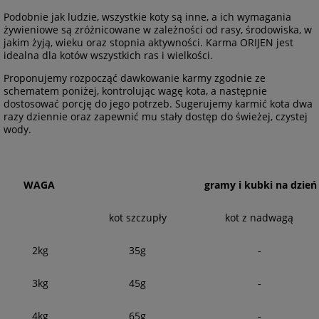
Podobnie jak ludzie, wszystkie koty są inne, a ich wymagania
żywieniowe są zróżnicowane w zależności od rasy, środowiska, w
jakim żyją, wieku oraz stopnia aktywności. Karma ORIJEN jest
idealna dla kotów wszystkich ras i wielkości.
Proponujemy rozpocząć dawkowanie karmy zgodnie ze
schematem poniżej, kontrolując wagę kota, a następnie
dostosować porcję do jego potrzeb. Sugerujemy karmić kota dwa
razy dziennie oraz zapewnić mu stały dostęp do świeżej, czystej
wody.
WAGA
gramy i kubki na dzień
kot szczupły
kot z nadwagą
2kg
35g
-
3kg
45g
-
4kg
65g
-