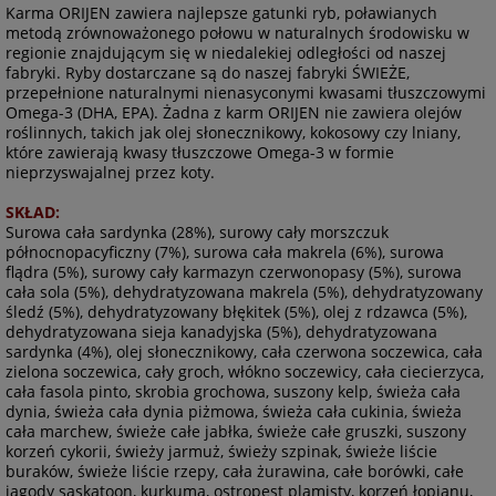
Karma ORIJEN zawiera najlepsze gatunki ryb, poławianych
metodą zrównoważonego połowu w naturalnych środowisku w
regionie znajdującym się w niedalekiej odległości od naszej
fabryki. Ryby dostarczane są do naszej fabryki ŚWIEŻE,
przepełnione naturalnymi nienasyconymi kwasami tłuszczowymi
Omega-3 (DHA, EPA). Żadna z karm ORIJEN nie zawiera olejów
roślinnych, takich jak olej słonecznikowy, kokosowy czy lniany,
które zawierają kwasy tłuszczowe Omega-3 w formie
nieprzyswajalnej przez koty.
SKŁAD:
Surowa cała sardynka (28%), surowy cały morszczuk
północnopacyficzny (7%), surowa cała makrela (6%), surowa
flądra (5%), surowy cały karmazyn czerwonopasy (5%), surowa
cała sola (5%), dehydratyzowana makrela (5%), dehydratyzowany
śledź (5%), dehydratyzowany błękitek (5%), olej z rdzawca (5%),
dehydratyzowana sieja kanadyjska (5%), dehydratyzowana
sardynka (4%), olej słonecznikowy, cała czerwona soczewica, cała
zielona soczewica, cały groch, włókno soczewicy, cała ciecierzyca,
cała fasola pinto, skrobia grochowa, suszony kelp, świeża cała
dynia, świeża cała dynia piżmowa, świeża cała cukinia, świeża
cała marchew, świeże całe jabłka, świeże całe gruszki, suszony
korzeń cykorii, świeży jarmuż, świeży szpinak, świeże liście
buraków, świeże liście rzepy, cała żurawina, całe borówki, całe
jagody saskatoon, kurkuma, ostropest plamisty, korzeń łopianu,