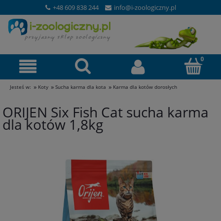
+48 609 838 244
info@i-zoologiczny.pl
»
»
»
Jesteś w:
Koty
Sucha karma dla kota
Karma dla kotów dorosłych
ORIJEN Six Fish Cat sucha karma
dla kotów 1,8kg