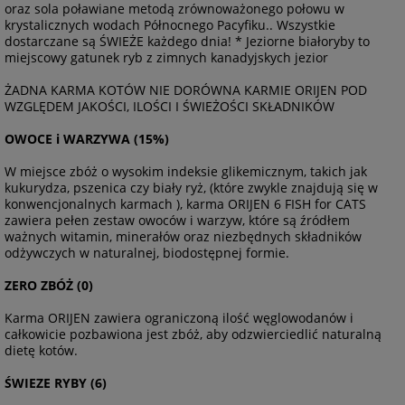
oraz sola poławiane metodą zrównoważonego połowu w
krystalicznych wodach Północnego Pacyfiku.. Wszystkie
dostarczane są ŚWIEŻE każdego dnia! * Jeziorne białoryby to
miejscowy gatunek ryb z zimnych kanadyjskych jezior
ŻADNA KARMA KOTÓW NIE DORÓWNA KARMIE ORIJEN POD
WZGLĘDEM JAKOŚCI, ILOŚCI I ŚWIEŻOŚCI SKŁADNIKÓW
OWOCE i WARZYWA (15%)
W miejsce zbóż o wysokim indeksie glikemicznym, takich jak
kukurydza, pszenica czy biały ryż, (które zwykle znajdują się w
konwencjonalnych karmach ), karma ORIJEN 6 FISH for CATS
zawiera pełen zestaw owoców i warzyw, które są źródłem
ważnych witamin, minerałów oraz niezbędnych składników
odżywczych w naturalnej, biodostępnej formie.
ZERO ZBÓŻ (0)
Karma ORIJEN zawiera ograniczoną ilość węglowodanów i
całkowicie pozbawiona jest zbóż, aby odzwierciedlić naturalną
dietę kotów.
ŚWIEZE RYBY (6)