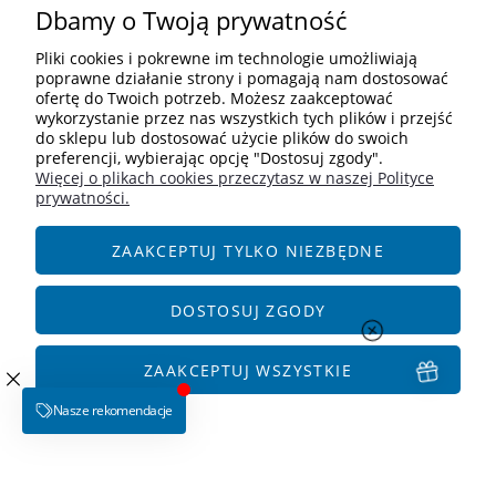
Dbamy o Twoją prywatność
Pomoc
Pliki cookies i pokrewne im technologie umożliwiają
Moje konto
poprawne działanie strony i pomagają nam dostosować
ofertę do Twoich potrzeb. Możesz zaakceptować
wykorzystanie przez nas wszystkich tych plików i przejść
Informacje
do sklepu lub dostosować użycie plików do swoich
preferencji, wybierając opcję "Dostosuj zgody".
Więcej o plikach cookies przeczytasz w naszej Polityce
Kontakt
prywatności.
+48 609 838 244
info@i-zoologiczny.pl
ZAAKCEPTUJ TYLKO NIEZBĘDNE
ul. Czereśniowa 18
55-095 Januszkowice
DOSTOSUJ ZGODY
Social Media
ZAAKCEPTUJ WSZYSTKIE
POKAŻ PEŁNĄ WERSJĘ STRONY
Sklep internetowy Shoper.pl