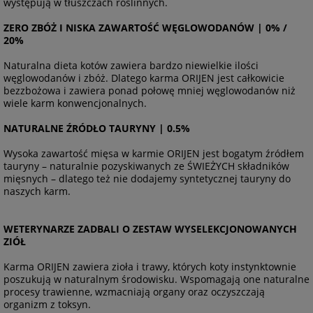
występują w tłuszczach roślinnych.
ZERO ZBÓŻ I NISKA ZAWARTOŚĆ WĘGLOWODANÓW | 0% /
20%
Naturalna dieta kotów zawiera bardzo niewielkie ilości
węglowodanów i zbóż. Dlatego karma ORIJEN jest całkowicie
bezzbożowa i zawiera ponad połowę mniej węglowodanów niż
wiele karm konwencjonalnych.
NATURALNE ŹRÓDŁO TAURYNY | 0.5%
Wysoka zawartość mięsa w karmie ORIJEN jest bogatym źródłem
tauryny – naturalnie pozyskiwanych ze ŚWIEŻYCH składników
mięsnych – dlatego też nie dodajemy syntetycznej tauryny do
naszych karm.
WETERYNARZE ZADBALI O ZESTAW WYSELEKCJONOWANYCH
ZIÓŁ
Karma ORIJEN zawiera zioła i trawy, których koty instynktownie
poszukują w naturalnym środowisku. Wspomagają one naturalne
procesy trawienne, wzmacniają organy oraz oczyszczają
organizm z toksyn.