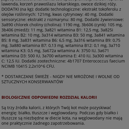
lawenda, korzeń prawoślazu lekarskiego, owoce dzikiej róży.
DODATKI (na kg): dodatki technologiczne: ekstrakt tokoferolu z
olejów roślinnych: 121mg, kwas cytrynowy: 40 mg. Dodatki
sensoryczne: ekstrakt z rozmarynu: 80 mg. Dodatki żywieniowe:
3a890 chlorek choliny (cholina): 1190 mg, 3b606 (cynk): 105 mg,
3b406 (miedź): 11 mg, 3a821 witamina B1: 12,5 mg, 3a825i
witamina B2: 10 mg, 3a314 witamina B3: 50 mg, 3a841 witamina
B5: 8 mg, 3a831 witamina B6: 6,5 mg, 3a316 witamina B9: 0,75
mg, 3a880 witamina B7: 0,13 mg, witamina B12: 0,1 mg, 3a710
witamina K3: 0,5 mg, 3a672a witamina A: 3750 IU, 3a671
witamina D3: 500 IU, 3a700 witamina E: 410 IU, 3a300 witamina
C: 12,5 IU. Dodatki zootechniczne: 4b1707 Enterococcus faecium
NCIMB 10415 2,2x10^6 CFU.
* DOSTARCZANE ŚWIEŻE - NIGDY NIE MROŻONE I WOLNE OD
SZTUCZNYCH KONSERWANTÓW
BIOLOGICZNIE ODPOWIEDNI ROZDZIAŁ KALORII
Są trzy źródła kalorii, z których Twój kot może pozyskiwać
energię: białko, tłuszcze i węglowodany. Podczas gdy białko i
tłuszcze są niezbędne w diecie kota, na węglowodany nie mają
one praktycznie żadnego zapotrzebowania.