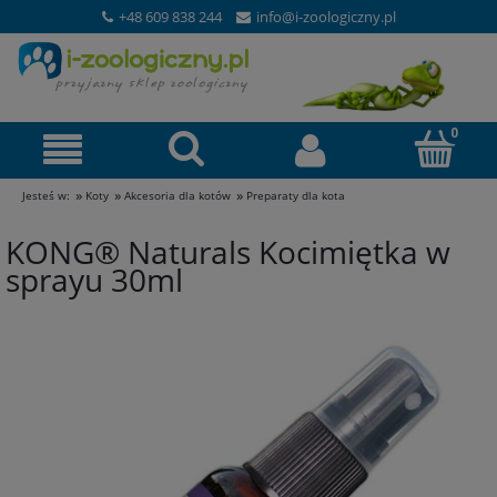
+48 609 838 244
info@i-zoologiczny.pl
»
»
»
Jesteś w:
Koty
Akcesoria dla kotów
Preparaty dla kota
KONG® Naturals Kocimiętka w
sprayu 30ml