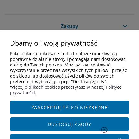
Zakupy
Dbamy o Twoją prywatność
Pomoc
Pliki cookies i pokrewne im technologie umożliwiają
Moje konto
poprawne działanie strony i pomagają nam dostosować
ofertę do Twoich potrzeb. Możesz zaakceptować
wykorzystanie przez nas wszystkich tych plików i przejść
Informacje
do sklepu lub dostosować użycie plików do swoich
preferencji, wybierając opcję "Dostosuj zgody".
Więcej o plikach cookies przeczytasz w naszej Polityce
Kontakt
prywatności.
+48 609 838 244
info@i-zoologiczny.pl
ZAAKCEPTUJ TYLKO NIEZBĘDNE
ul. Czereśniowa 18
55-095 Januszkowice
DOSTOSUJ ZGODY
Social Media