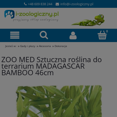
+48 609 838 244
info@i-zoologiczny.pl
»
»
»
Jesteś w:
Gady i płazy
Akcesoria
Dekoracje
ZOO MED Sztuczna roślina do
terrarium MADAGASCAR
BAMBOO 46cm