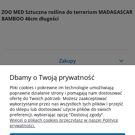
ZOO MED Sztuczna roślina do terrarium MADAGASCAR
BAMBOO 46cm długości
Zakupy
Dbamy o Twoją prywatność
Pomoc
Pliki cookies i pokrewne im technologie umożliwiają
Moje konto
poprawne działanie strony i pomagają nam dostosować
ofertę do Twoich potrzeb. Możesz zaakceptować
wykorzystanie przez nas wszystkich tych plików i przejść
Informacje
do sklepu lub dostosować użycie plików do swoich
preferencji, wybierając opcję "Dostosuj zgody".
Więcej o plikach cookies przeczytasz w naszej Polityce
Kontakt
prywatności.
+48 609 838 244