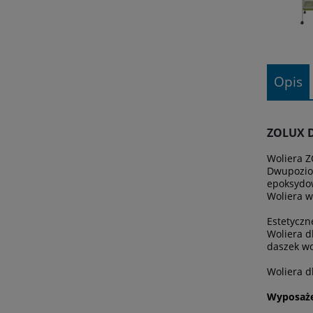
Opis
ZOLUX D
Woliera Z
Dwupoziom
epoksydow
Woliera 
Estetyczn
Woliera d
daszek wo
Woliera d
Wyposaże