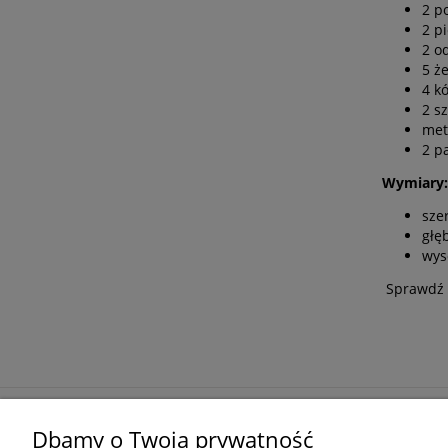
2 p
2 pi
2 o
5 ż
4 k
2 s
met
2 p
Wymiary:
sze
głę
wys
Sprawdź
Zakupy
Pomoc
Dbamy o Twoją prywatność