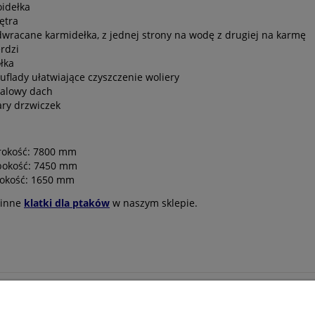
oidełka
ętra
dwracane karmidełka, z jednej strony na wodę z drugiej na karmę
erdzi
ółka
zuflady ułatwiające czyszczenie woliery
alowy dach
ary drzwiczek
rokość: 7800 mm
bokość: 7450 mm
okość: 1650 mm
 inne
klatki dla ptaków
w naszym sklepie.
Moje konto
Informacje