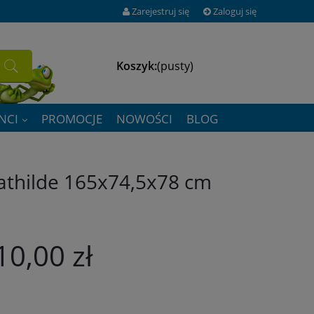
Zarejestruj się
Zaloguj się
Koszyk:
(pusty)
NCI
PROMOCJE
NOWOŚCI
BLOG
athilde 165x74,5x78 cm
10,00 zł