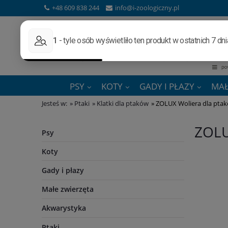
+48 609 838 244
info@i-zoologiczny.pl
PSY
KOTY
GADY I PŁAZY
MAŁ
Jesteś w:
»
Ptaki
»
Klatki dla ptaków
»
ZOLUX Woliera dla pta
ZOLU
Psy
Koty
Gady i płazy
Małe zwierzęta
Akwarystyka
Ptaki