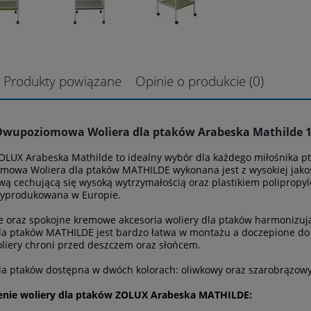
Produkty powiązane
Opinie o produkcie (0)
wupoziomowa Woliera dla ptaków Arabeska Mathilde 1
OLUX Arabeska Mathilde to idealny wybór dla każdego miłośnika p
owa Woliera dla ptaków MATHILDE wykonana jest z wysokiej jakośc
ą cechującą się wysoką wytrzymałością oraz plastikiem poliprop
wyprodukowana w Europie.
e oraz spokojne kremowe akcesoria woliery dla ptaków harmonizują 
la ptaków MATHILDE jest bardzo łatwa w montażu a doczepione do 
liery chroni przed deszczem oraz słońcem.
la ptaków dostępna w dwóch kolorach: oliwkowy oraz szarobrązow
nie woliery dla ptaków ZOLUX Arabeska MATHILDE: