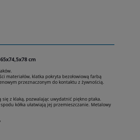
65x74,5x78 cm
taków.
i materiałów, klatka pokryta bezołowiową farbą
ylenowym przeznaczonym do kontaktu z żywnością.
się z klaką, pozwalając uwydatnić piękno ptaka.
spodu kółka ułatwiają jej przemieszczanie. Metalowy
y