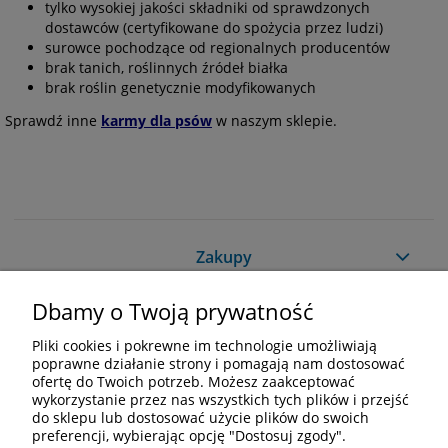
tylko wysokiej jakości składniki od sprawdzonych
dostawców (certyfikowane do spożycia przez ludzi)
surowce pochodzące od regionalnych producentów
brak tanich, roślinnych źródeł białka
brak roślin genetycznie modyfikowanych
Sprawdź inne
karmy dla psów
w naszym sklepie.
Zakupy
Dbamy o Twoją prywatność
Pomoc
Pliki cookies i pokrewne im technologie umożliwiają
Moje konto
poprawne działanie strony i pomagają nam dostosować
ofertę do Twoich potrzeb. Możesz zaakceptować
wykorzystanie przez nas wszystkich tych plików i przejść
Informacje
do sklepu lub dostosować użycie plików do swoich
preferencji, wybierając opcję "Dostosuj zgody".