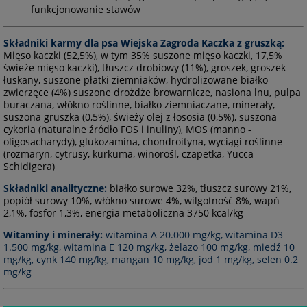
funkcjonowanie stawów
Składniki karmy dla psa Wiejska Zagroda Kaczka z gruszką:
Mięso kaczki (52,5%), w tym 35% suszone mięso kaczki, 17,5%
świeże mięso kaczki), tłuszcz drobiowy (11%), groszek, groszek
łuskany, suszone płatki ziemniaków, hydrolizowane białko
zwierzęce (4%) suszone drożdże browarnicze, nasiona lnu, pulpa
buraczana, włókno roślinne, białko ziemniaczane, minerały,
suszona gruszka (0,5%), świeży olej z łososia (0,5%), suszona
cykoria (naturalne źródło FOS i inuliny), MOS (manno -
oligosacharydy), glukozamina, chondroityna, wyciągi roślinne
(rozmaryn, cytrusy, kurkuma, winorośl, czapetka, Yucca
Schidigera)
Składniki analityczne:
białko surowe 32%, tłuszcz surowy 21%,
popiół surowy 10%, włókno surowe 4%, wilgotność 8%, wapń
2,1%, fosfor 1,3%, energia metaboliczna 3750 kcal/kg
Witaminy i minerały:
witamina A 20.000 mg/kg, witamina D3
1.500 mg/kg, witamina E 120 mg/kg, żelazo 100 mg/kg, miedź 10
mg/kg, cynk 140 mg/kg, mangan 10 mg/kg, jod 1 mg/kg, selen 0.2
mg/kg