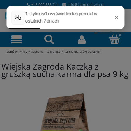
+48 609 838 244
info@i-zoologiczny.pl
»
»
»
Jesteś w:
Psy
Sucha karma dla psa
Karma dla psów dorosłych
Wiejska Zagroda Kaczka z
gruszką sucha karma dla psa 9 kg