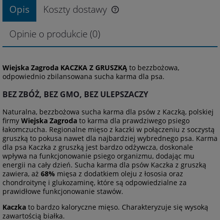
Opis
Koszty dostawy
Opinie o produkcie (0)
Wiejska Zagroda KACZKA Z GRUSZKĄ
to bezzbożowa,
odpowiednio zbilansowana sucha karma dla psa.
BEZ ZBÓŻ, BEZ GMO, BEZ ULEPSZACZY
Naturalna, bezzbożowa sucha karma dla psów z Kaczką, polskiej
firmy
Wiejska Zagroda
to karma dla prawdziwego psiego
łakomczucha. Regionalne mięso z kaczki w połączeniu z soczystą
gruszką to pokusa nawet dla najbardziej wybrednego psa. Karma
dla psa Kaczka z gruszką jest bardzo odżywcza, doskonale
wpływa na funkcjonowanie psiego organizmu, dodając mu
energii na cały dzień. Sucha karma dla psów Kaczka z gruszką
zawiera, aż
68%
mięsa z dodatkiem oleju z łososia oraz
chondroitynę i glukozaminę, które są odpowiedzialne za
prawidłowe funkcjonowanie stawów.
Kaczka
to bardzo kaloryczne mięso. Charakteryzuje się wysoką
zawartością białka.