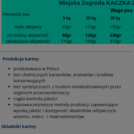
Wiejska Zagroda KACZKA
Waga psa 
Aktywność psa
5 kg
10 kg
20 kg
mało aktywny
65gr
115gr
195gr
normalna aktywność
80gr
135gr
230gr
zwiększona aktywność
110gr
190gr
310gr
Produkcja karmy:
produkowana w Polsce
bez chemicznych barwników, aromatów i środków
konserwujących
bez syntetycznych, z trudem metabolizowanych przez
organizm przeciwutleniaczy
ciągła kontrola jakości
najnowocześniejsze metody produkcji zapewniające
wysoką jakość i dostępność składników odżywczych,
witamin, mikro - i makroelementów.
Składniki karmy: