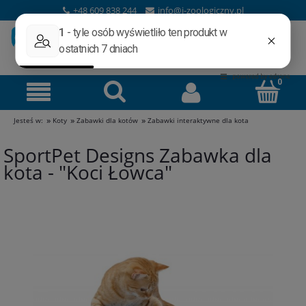
+48 609 838 244
info@i-zoologiczny.pl
»
»
»
Jesteś w:
Koty
Zabawki dla kotów
Zabawki interaktywne dla kota
SportPet Designs Zabawka dla
kota - "Koci Łowca"