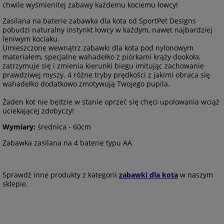
chwile wyśmienitej zabawy każdemu kociemu łowcy!
Zasilana na baterie zabawka dla kota od SportPet Designs
pobudzi naturalny instynkt łowcy w każdym, nawet najbardziej
leniwym kociaku.
Umieszczone wewnątrz zabawki dla kota pod nylonowym
materiałem, specjalne wahadełko z piórkami krąży dookoła,
zatrzymuje się i zmienia kierunki biegu imitując zachowanie
prawdziwej myszy. 4 różne tryby prędkości z jakimi obraca się
wahadełko dodatkowo zmotywują Twojego pupila.
Żaden kot nie będzie w stanie oprzeć się chęci upolowania wciąż
uciekającej zdobyczy!
Wymiary:
średnica - 60cm
Zabawka zasilana na 4 baterie typu AA
Sprawdź inne produkty z kategorii
zabawki dla kota
w naszym
sklepie.