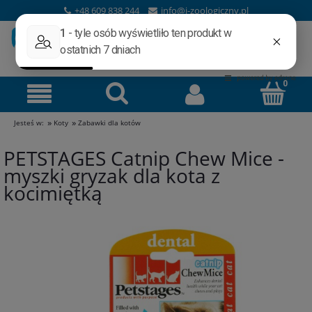
+48 609 838 244
info@i-zoologiczny.pl
»
»
Jesteś w:
Koty
Zabawki dla kotów
PETSTAGES Catnip Chew Mice -
myszki gryzak dla kota z
kocimiętką