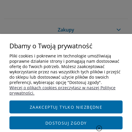
Zakupy
Dbamy o Twoją prywatność
Pomoc
Pliki cookies i pokrewne im technologie umożliwiają
Moje konto
poprawne działanie strony i pomagają nam dostosować
ofertę do Twoich potrzeb. Możesz zaakceptować
wykorzystanie przez nas wszystkich tych plików i przejść
Informacje
do sklepu lub dostosować użycie plików do swoich
preferencji, wybierając opcję "Dostosuj zgody".
Więcej o plikach cookies przeczytasz w naszej Polityce
Kontakt
prywatności.
+48 609 838 244
info@i-zoologiczny.pl
ZAAKCEPTUJ TYLKO NIEZBĘDNE
ul. Czereśniowa 18
55-095 Januszkowice
DOSTOSUJ ZGODY
Social Media