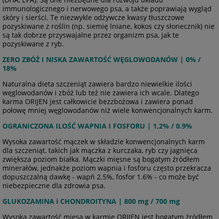
immunologicznego i nerwowego psa, a także poprawiają wygląd
skóry i sierści. Te niezwykle odżywcze kwasy tłuszczowe
pozyskiwane z roślin (np. siemię lniane, kokos czy słonecznik) nie
są tak dobrze przyswajalne przez organizm psa, jak te
pozyskiwane z ryb.
ZERO ZBÓŻ I NISKA ZAWARTOŚĆ WĘGLOWODANÓW | 0% /
18%
Naturalna dieta szczeniąt zawiera bardzo niewielkie ilości
węglowodanów i zbóż lub też nie zawiera ich wcale. Dlatego
karma ORIJEN jest całkowicie bezzbożowa i zawiera ponad
połowę mniej węglowodanów niż wiele konwencjonalnych karm.
OGRANICZONA ILOŚĆ WAPNIA I FOSFORU | 1,2% / 0.9%
Wysoka zawartość mączek w składzie konwencjonalnych karm
dla szczeniąt, takich jak mączka z kurczaka, ryb czy jagnięca
zwiększa poziom białka. Mączki mięsne są bogatym źródłem
minerałów, jednakże poziom wapnia i fosforu często przekracza
dopuszczalną dawkę - wapń 2.5%, fosfor 1.6% - co może być
niebezpieczne dla zdrowia psa.
GLUKOZAMINA i CHONDROITYNA | 800 mg / 700 mg
Wysoka zawartość mięsa w karmie ORIJEN jest bogatym źródłem