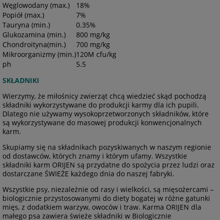
Węglowodany (max.)
18%
Popiół (max.)
7%
Tauryna (min.)
0.35%
Glukozamina (min.)
800 mg/kg
Chondroityna(min.)
700 mg/kg
Mikroorganizmy (min.)
120M cfu/kg
ph
5.5
SKŁADNIKI
Wierzymy, że miłośnicy zwierząt chcą wiedzieć skąd pochodzą
składniki wykorzystywane do produkcji karmy dla ich pupili.
Dlatego nie używamy wysokoprzetworzonych składników, które
są wykorzystywane do masowej produkcji konwencjonalnych
karm.
Skupiamy się na składnikach pozyskiwanych w naszym regionie
od dostawców, których znamy i którym ufamy. Wszystkie
składniki karm ORIJEN są przydatne do spożycia przez ludzi oraz
dostarczane ŚWIEŻE każdego dnia do naszej fabryki.
Wszystkie psy, niezależnie od rasy i wielkości, są mięsożercami –
biologicznie przystosowanymi do diety bogatej w różne gatunki
mięs, z dodatkiem warzyw, owoców i traw. Karma ORIJEN dla
małego psa zawiera świeże składniki w Biologicznie