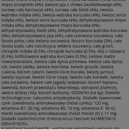
mięso przepiórki (4%), świeże jaja z chowu bezklatkowego (4%),
surowy cały karmazyn (4%), surowy cały śledź (4%), świeża
wątroba indyka (4%), świeża wątroba kurczaka (4%), świeże serce
indyka (4%), świeże serce kurczaka (4%), dehydratyzowane mięso
indyka (4%), dehydratyzowane mięso kurczaka (4%),
dehydratyzowany śledź (4%), dehydratyzowana wątroba kurczaka
(4%), dehydratyzowane jaja (4%), cała czerwona soczewica, cała
fasola pinto, cała zielona soczewica, tłuszcz kurczaka (3%), cała
fasola biała, cała ciecierzyca, włókno soczewicy, cały groch,
chrząstki indyka (0.5%), chrząstki kurczaka (0.5%), olej z rdzawca
(0.5%), liofilizowana wątroba kurczaka (0.5%), zielone małże
nowozelandzkie, świeża cała dynia piżmowa, świeża cała dynia,
sól, świeże jabłka, świeża marchew, świeże gruszki, świeża
cukinia, korzeń cykorii, świeże liście buraka, świeży jarmuż,
świeży szpinak, świeże liście rzepy, świeże całe borówki, świeża
cała żurawina, świeże całe jagody saskatoon, korzeń łopianu,
lawenda, korzeń prawoślazu lekarskiego, ostropest plamisty,
owoce dzikiej róży, korzeń kurkumy. DODATKI (na kg): Dodatki
technologiczne: naturalne antyoksydanty. Dodatki żywieniowe:
cynk: (uwodniony aminokwasowy chelat cynku): 120 mg,
witamina B1: 20 mg, witamina B5: 10 mg, witamina E: 90 IU,
miedź (uwodniony aminokwasowy chelat miedzi (II) ): 11 mg,
Dodatki zootechniczne: Enterococcus faecium NCIMB10415:
600x10^6CFU.
* DOSTARCZANE ŚWIEŻE - NIGDY NIE MROŻONE I WOLNE OD