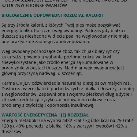
SZTUCZNYCH KONSERWANTÓW
BIOLOGICZNIE ODPOWIEDNI ROZDZIAŁ KALORII
Są trzy źródła kalorii, z których Twój pies może pozyskiwać
energię: białko, tłuszcze i węglowodany. Podczas gdy białko i
tłuszcze są niezbędne w diecie psa, na węglowodany nie mają
one praktycznie żadnego zapotrzebowania.
Węglowodany pochodzące ze zbóż, takich jak biały ryż czy
kukurydza powodują wahania poziomu cukru we krwi.
Niewykorzystane jako źródło energii są kumulowane w
organizmie w postaci tłuszczy. Nadmiar węglowodanów jest
główną przyczyną nadwagi u szczeniąt.
Karma ORIJEN odzwierciedla naturalną dietę ps,ow małych ras.
Dostarcza więcej kalorii pochodzących z białka i tłuszczy, a mniej
z węglowodanów. Zapewni ona Twojemu pieskowi długie życie i
zdrowie, redukując ryzyko zachorowań na cukrzycę oraz
problemy z otyłością i opornością insulinową.
WARTOŚĆ ENERGETYCZNA i JEJ ROZDZIAŁ
Energia metaboliczna wynosi 4432 kcal / kg (468 kcal na 250 ml /
120 g). 40% pochodzi z białka, 18% z warzyw i owoców i 42% z
tłuszczów.