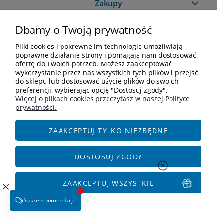
Zakupy
Dbamy o Twoją prywatność
Pomoc
Pliki cookies i pokrewne im technologie umożliwiają
Moje konto
poprawne działanie strony i pomagają nam dostosować
ofertę do Twoich potrzeb. Możesz zaakceptować
wykorzystanie przez nas wszystkich tych plików i przejść
Informacje
do sklepu lub dostosować użycie plików do swoich
preferencji, wybierając opcję "Dostosuj zgody".
Więcej o plikach cookies przeczytasz w naszej Polityce
Kontakt
prywatności.
+48 609 838 244
info@i-zoologiczny.pl
ZAAKCEPTUJ TYLKO NIEZBĘDNE
ul. Czereśniowa 18
55-095 Januszkowice
DOSTOSUJ ZGODY
Social Media
ZAAKCEPTUJ WSZYSTKIE
POKAŻ PEŁNĄ WERSJĘ STRONY