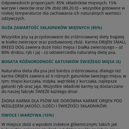
Odpowiednich proporcjach: 85% składników mięsnych, 15%
warzyw i owoców oraz 0% zbóż (80.20.0) – wszystkie gotowane w
niskiej temperaturze dla zachowania ich naturalnych wartości
odżywczych.
DUŻA ZAWARTOŚĆ SKŁADNIKÓW MIĘSNYCH (85%)
Wszystkie psy są przystosowane do zróżnicowanej diety bogatej
w białko zwierzęce oraz pozbawionej zbóż. Karma ORIJEN SMALL
BREED DOG zawiera duże ilości mięsa i białka zwierzęcego – aż
80% drobiu, ryb i jaj - co odzwierciedla naturalną dietę psa.
BOGATA RÓŻNORODNOŚĆ GATUNKÓW ŚWIEŻEGO MIĘSA (6)
Naturalna dieta dla psa jest bardzo zróżnicowana, dlatego też
karma ORIJEN zawiera aż 6 różnych gatunków świeżego mięsa, w
tym: mięso kurczaka, indyka, wątróbkę z kurczaka, najlepsze
gatunki ryb oraz jaja. Wszystkie składniki karmy są dostarczane
do naszej fabryki ŚWIEŻE każdego dnia!
ŻADNA KARMA DLA PSÓW NIE DORÓWNA KARMIE ORIJEN POD
WZGLĘDEM JAKOŚCI, ILOŚCI I ŚWIEŻOŚCI SKŁADNIKÓW.
OWOCE i WARZYWA (15%)
W miejsce zbóż o wysokim indeksie glikemicznym, takich jak