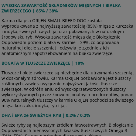
WYSOKA ZAWARTOŚĆ SKŁADNIKÓW MIĘSNYCH I BIAŁKA
ZWIERZĘCEGO | 85% / 38%
Karma dla psa ORIJEN SMALL BREED DOG została
wyprodukowana z najwyższą zawartością (85%) mięsa z kurczaka
i indyka, świeżych całych jaj oraz poławianych w naturalnym
środowisku ryb. Wysoka zawartość mięsa daje Biologicznie
Odpowiedni poziom białka w karmie – 39%, co odpowiada
naturalnej diecie szczeniąt i odżywia je zgodnie z ich
anatomicznym zapotrzebowaniem na białko zwierzęce.
BOGATA w TŁUSZCZE ZWIERZĘCE | 18%
Tłuszcze i oleje zwierzęce są niezbędne dla utrzymania szczeniąt
w doskonałym zdrowiu. Karma ORIJEN pozbawiona jest tłuszczy
roślinnych, zawiera wyłącznie najwyższej jakości tłuszcze
zwierzęce. W odróżnieniu od wysokoprzetworzonych tłuszczy
wykorzystywanych przez konwencjonalnych producentów, ponad
90% naturalnych tłuszczy w karmie ORIJEN pochodzi ze świeżego
mięsa kurczaka, indyka, ryb i jaj.
DHA i EPA ze ŚWIEŻYCH RYB | 0.2% / 0.2%
Świeże ryby są najlepszym źródłem łatwostrawnych, Biologicznie
Odpowiednich nienasyconych kwasów tłuszczowych Omega-3
(DHA, EPA). Są one niezbędne dla rozwoju układu