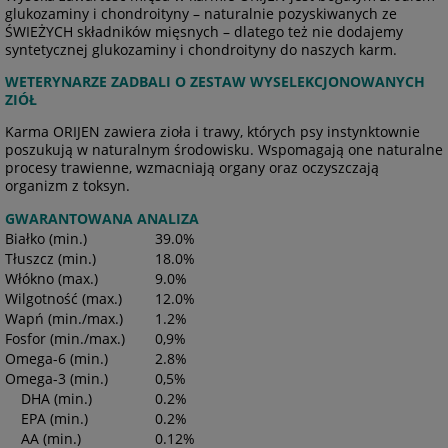
glukozaminy i chondroityny – naturalnie pozyskiwanych ze
ŚWIEŻYCH składników mięsnych – dlatego też nie dodajemy
syntetycznej glukozaminy i chondroityny do naszych karm.
WETERYNARZE ZADBALI O ZESTAW WYSELEKCJONOWANYCH
ZIÓŁ
Karma ORIJEN zawiera zioła i trawy, których psy instynktownie
poszukują w naturalnym środowisku. Wspomagają one naturalne
procesy trawienne, wzmacniają organy oraz oczyszczają
organizm z toksyn.
GWARANTOWANA ANALIZA
Białko (min.)
39.0%
Tłuszcz (min.)
18.0%
Włókno (max.)
9.0%
Wilgotność (max.)
12.0%
Wapń (min./max.)
1.2%
Fosfor (min./max.)
0,9%
Omega-6 (min.)
2.8%
Omega-3 (min.)
0,5%
DHA (min.)
0.2%
EPA (min.)
0.2%
AA (min.)
0.12%