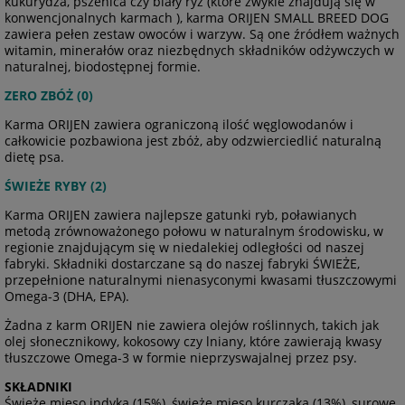
kukurydza, pszenica czy biały ryż (które zwykle znajdują się w
konwencjonalnych karmach ), karma ORIJEN SMALL BREED DOG
zawiera pełen zestaw owoców i warzyw. Są one źródłem ważnych
witamin, minerałów oraz niezbędnych składników odżywczych w
naturalnej, biodostępnej formie.
ZERO ZBÓŻ (0)
Karma ORIJEN zawiera ograniczoną ilość węglowodanów i
całkowicie pozbawiona jest zbóż, aby odzwierciedlić naturalną
dietę psa.
ŚWIEŻE RYBY (2)
Karma ORIJEN zawiera najlepsze gatunki ryb, poławianych
metodą zrównoważonego połowu w naturalnym środowisku, w
regionie znajdującym się w niedalekiej odległości od naszej
fabryki. Składniki dostarczane są do naszej fabryki ŚWIEŻE,
przepełnione naturalnymi nienasyconymi kwasami tłuszczowymi
Omega-3 (DHA, EPA).
Żadna z karm ORIJEN nie zawiera olejów roślinnych, takich jak
olej słonecznikowy, kokosowy czy lniany, które zawierają kwasy
tłuszczowe Omega-3 w formie nieprzyswajalnej przez psy.
SKŁADNIKI
Świeże mięso indyka (15%), świeże mięso kurczaka (13%), surowe