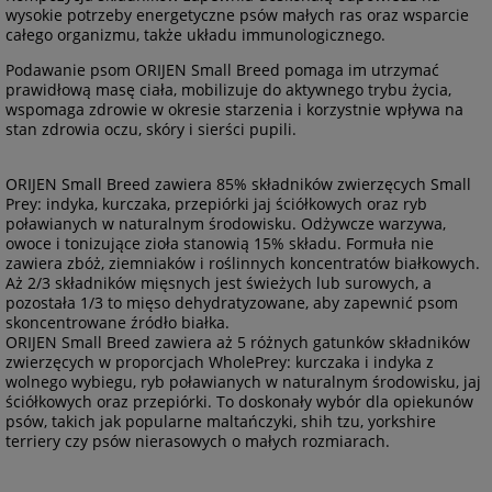
wysokie potrzeby energetyczne psów małych ras oraz wsparcie
całego organizmu, także układu immunologicznego.
Podawanie psom ORIJEN Small Breed pomaga im utrzymać
prawidłową masę ciała, mobilizuje do aktywnego trybu życia,
wspomaga zdrowie w okresie starzenia i korzystnie wpływa na
stan zdrowia oczu, skóry i sierści pupili.
ORIJEN Small Breed zawiera 85% składników zwierzęcych Small
Prey: indyka, kurczaka, przepiórki jaj ściółkowych oraz ryb
poławianych w naturalnym środowisku. Odżywcze warzywa,
owoce i tonizujące zioła stanowią 15% składu. Formuła nie
zawiera zbóż, ziemniaków i roślinnych koncentratów białkowych.
Aż 2/3 składników mięsnych jest świeżych lub surowych, a
pozostała 1/3 to mięso dehydratyzowane, aby zapewnić psom
skoncentrowane źródło białka.
ORIJEN Small Breed zawiera aż 5 różnych gatunków składników
zwierzęcych w proporcjach WholePrey: kurczaka i indyka z
wolnego wybiegu, ryb poławianych w naturalnym środowisku, jaj
ściółkowych oraz przepiórki. To doskonały wybór dla opiekunów
psów, takich jak popularne maltańczyki, shih tzu, yorkshire
terriery czy psów nierasowych o małych rozmiarach.