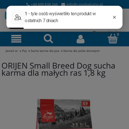
+48 609 838 244
info@i-zoologiczny.pl
»
»
»
Jesteś w:
Psy
Sucha karma dla psa
Karma dla psów dorosłych
ORIJEN Small Breed Dog sucha
karma dla małych ras 1,8 kg