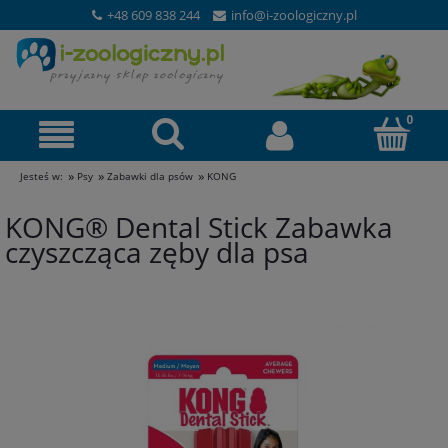
+48 609 838 244
info@i-zoologiczny.pl
»
»
»
Jesteś w:
Psy
Zabawki dla psów
KONG
KONG® Dental Stick Zabawka
czyszcząca zęby dla psa