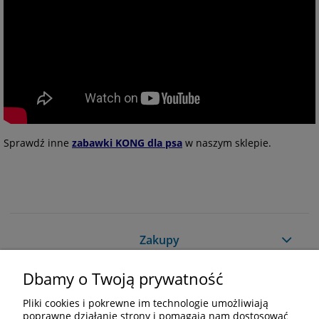
Sprawdź inne
zabawki KONG dla psa
w naszym sklepie.
Zakupy
Dbamy o Twoją prywatność
Pomoc
Pliki cookies i pokrewne im technologie umożliwiają
Moje konto
poprawne działanie strony i pomagają nam dostosować