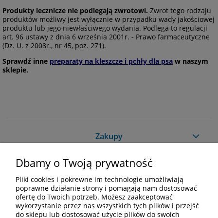
Produkty lecznicze nie podlegają zwrotowi.
Zwrot tego rodzaju
produktów możliwy jest wyłącznie w przypadku wady jakościowej
produktu lub jego niewłaściwego wydania. Podlega to regulacji
art. 96 ustawy z dnia 6 września 2001r. - Prawo farmaceutyczne
(Dz. U. z 2008r., nr 45, poz. 271).
Sprawdź inne
preparaty na kleszcze i pchły dla psa
w naszym
sklepie.
Zakupy
Dbamy o Twoją prywatność
Pomoc
Pliki cookies i pokrewne im technologie umożliwiają
Moje konto
poprawne działanie strony i pomagają nam dostosować
ofertę do Twoich potrzeb. Możesz zaakceptować
wykorzystanie przez nas wszystkich tych plików i przejść
Informacje
do sklepu lub dostosować użycie plików do swoich