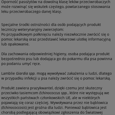
Oporność pasożytów na dowolną klasę leków przeciwrobaczych
może rozwinąć się wskutek częstego, powtarzanego stosowania
leku przeciwrobaczego danej klasy.
Specjalne środki ostrożności dla osób podających produkt
leczniczy weterynaryjny zwierzętom:
Po przypadkowym połknięciu należy niezwłocznie zwrócić się o
pomoc lekarską oraz przedstawić lekarzowi ulotkę informacyjną
lub opakowanie.
Dla zachowania odpowiedniej higieny, osoba podająca produkt
bezpośrednio psu lub dodająca go do pokarmu dla psa powinna
po podaniu umyć ręce.
Lamblie
Giardia spp
. mogą wywoływać zakażenia u ludzi, dlatego
w przypadku infekcji u psa należy zwrócić się o pomoc lekarską.
Produkt zawiera prazykwantel, dzięki czemu jest skuteczny
przeciwko tasiemcom
Echinococcus spp.
, które nie występują we
wszystkich państwach członkowskich UE, ale w niektórych
pojawiają się coraz częściej. Wywoływana przez nie bąblowica
(Echinococcosis
) jest groźna dla ludzi. Ponieważ bąblowica jest
chorobą podlegającą obowiązkowi zgłoszenia do Światowej