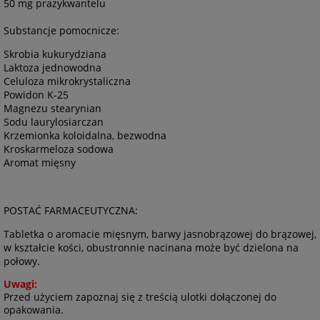
50 mg prazykwantelu
Substancje pomocnicze:
Skrobia kukurydziana
Laktoza jednowodna
Celuloza mikrokrystaliczna
Powidon K-25
Magnezu stearynian
Sodu laurylosiarczan
Krzemionka koloidalna, bezwodna
Kroskarmeloza sodowa
Aromat mięsny
POSTAĆ FARMACEUTYCZNA:
Tabletka o aromacie mięsnym, barwy jasnobrązowej do brązowej,
w kształcie kości, obustronnie nacinana może być dzielona na
połowy.
Uwagi:
Przed użyciem zapoznaj się z treścią ulotki dołączonej do
opakowania.