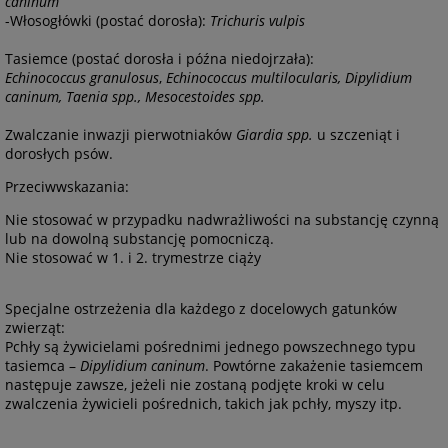
caninum
-Włosogłówki (postać dorosła):
Trichuris vulpis
Tasiemce (postać dorosła i późna niedojrzała):
Echinococcus granulosus
,
Echinococcus multilocularis, Dipylidium
caninum, Taenia spp., Mesocestoides spp.
Zwalczanie inwazji pierwotniaków
Giardia spp.
u szczeniąt i
dorosłych psów.
Przeciwwskazania:
Nie stosować w przypadku nadwrażliwości na substancję czynną
lub na dowolną substancję pomocniczą.
Nie stosować w 1. i 2. trymestrze ciąży
Specjalne ostrzeżenia dla każdego z docelowych gatunków
zwierząt:
Pchły są żywicielami pośrednimi jednego powszechnego typu
tasiemca –
Dipylidium caninum
. Powtórne zakażenie tasiemcem
następuje zawsze, jeżeli nie zostaną podjęte kroki w celu
zwalczenia żywicieli pośrednich, takich jak pchły, myszy itp.