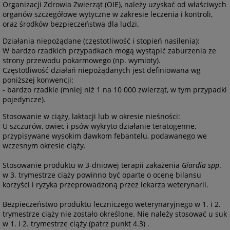
Organizacji Zdrowia Zwierząt (OIE), należy uzyskać od właściwych
organów szczegółowe wytyczne w zakresie leczenia i kontroli,
oraz środków bezpieczeństwa dla ludzi.
Działania niepożądane (częstotliwość i stopień nasilenia):
W bardzo rzadkich przypadkach mogą wystąpić zaburzenia ze
strony przewodu pokarmowego (np. wymioty).
Częstotliwość działań niepożądanych jest definiowana wg
poniższej konwencji:
- bardzo rzadkie (mniej niż 1 na 10 000 zwierząt, w tym przypadki
pojedyncze).
Stosowanie w ciąży, laktacji lub w okresie nieśności:
U szczurów, owiec i psów wykryto działanie teratogenne,
przypisywane wysokim dawkom febantelu, podawanego we
wczesnym okresie ciąży.
Stosowanie produktu w 3-dniowej terapii zakażenia
Giardia spp
.
w 3. trymestrze ciąży powinno być oparte o ocenę bilansu
korzyści i ryzyka przeprowadzoną przez lekarza weterynarii.
Bezpieczeństwo produktu leczniczego weterynaryjnego w 1. i 2.
trymestrze ciąży nie zostało określone. Nie należy stosować u suk
w 1. i 2. trymestrze ciąży (patrz punkt 4.3) .