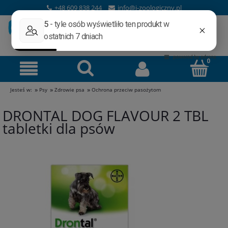
+48 609 838 244
info@i-zoologiczny.pl
»
»
»
Jesteś w:
Psy
Zdrowie psa
Ochrona przeciw pasożytom
DRONTAL DOG FLAVOUR 2 TBL
tabletki dla psów