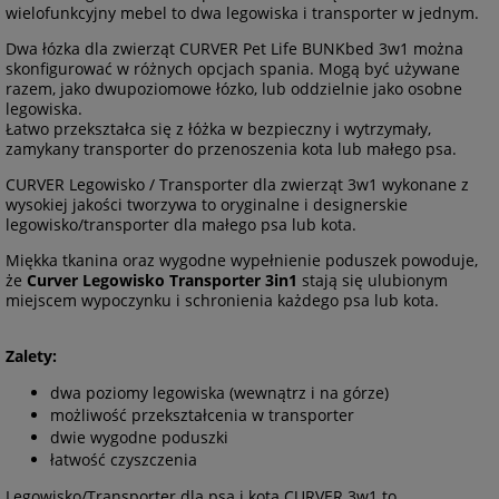
wielofunkcyjny mebel to dwa legowiska i transporter w jednym.
Dwa łózka dla zwierząt CURVER Pet Life BUNKbed 3w1 można
skonfigurować w różnych opcjach spania. Mogą być używane
razem, jako dwupoziomowe łózko, lub oddzielnie jako osobne
legowiska.
Łatwo przekształca się z łóżka w bezpieczny i wytrzymały,
zamykany transporter do przenoszenia kota lub małego psa.
CURVER Legowisko / Transporter dla zwierząt 3w1 wykonane z
wysokiej jakości tworzywa to oryginalne i designerskie
legowisko/transporter dla małego psa lub kota.
Miękka tkanina oraz wygodne wypełnienie poduszek powoduje,
że
Curver Legowisko Transporter 3in1
stają się ulubionym
miejscem wypoczynku i schronienia każdego psa lub kota.
Zalety:
dwa poziomy legowiska (wewnątrz i na górze)
możliwość przekształcenia w transporter
dwie wygodne poduszki
łatwość czyszczenia
Legowisko/Transporter dla psa i kota CURVER 3w1 to