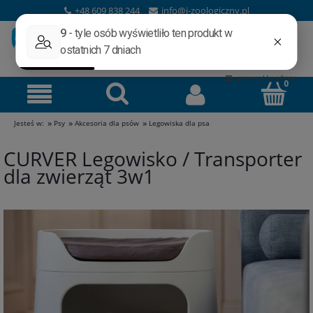
+48 609 838 244
info@i-zoologiczny.pl
»
»
»
Jesteś w:
Psy
Akcesoria dla psów
Legowiska dla psa
CURVER Legowisko / Transporter
dla zwierząt 3w1