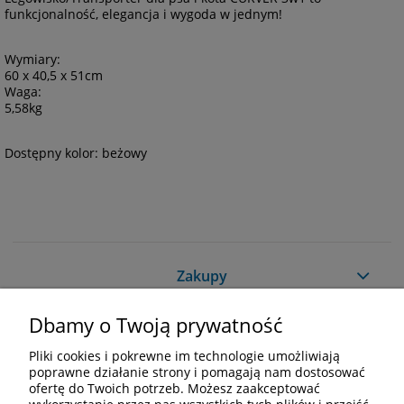
funkcjonalność, elegancja i wygoda w jednym!
Wymiary:
60 x 40,5 x 51cm
Waga:
5,58kg
Dostępny kolor: beżowy
Zakupy
Dbamy o Twoją prywatność
Pomoc
Pliki cookies i pokrewne im technologie umożliwiają
Moje konto
poprawne działanie strony i pomagają nam dostosować
ofertę do Twoich potrzeb. Możesz zaakceptować