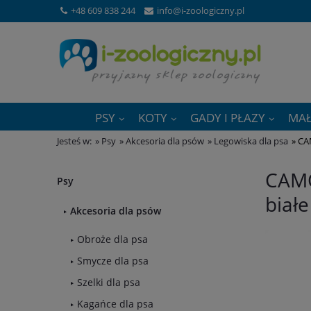
+48 609 838 244
info@i-zoologiczny.pl
PSY
KOTY
GADY I PŁAZY
MAŁ
Jesteś w:
»
Psy
»
Akcesoria dla psów
»
Legowiska dla psa
»
CA
CAMO
Psy
białe
Akcesoria dla psów
Obroże dla psa
Smycze dla psa
Szelki dla psa
Kagańce dla psa