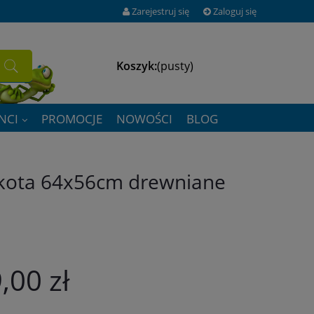
Zarejestruj się
Zaloguj się
Koszyk:
(pusty)
NCI
PROMOCJE
NOWOŚCI
BLOG
 kota 64x56cm drewniane
,00 zł