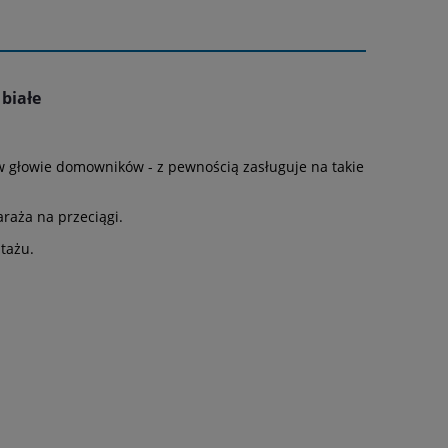
białe
m w głowie domowników - z pewnością zasługuje na takie
raża na przeciągi.
tażu.