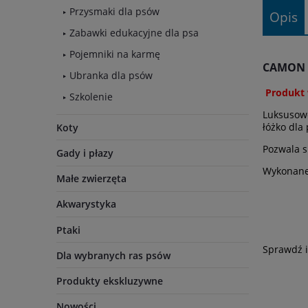
Przysmaki dla psów
Opis
Zabawki edukacyjne dla psa
Pojemniki na karmę
CAMON E
Ubranka dla psów
Produkt 
Szkolenie
Luksusowe
łóżko dla 
Koty
Pozwala s
Gady i płazy
Wykonane 
Małe zwierzęta
Akwarystyka
Ptaki
Sprawdź i
Dla wybranych ras psów
Produkty ekskluzywne
Nowości