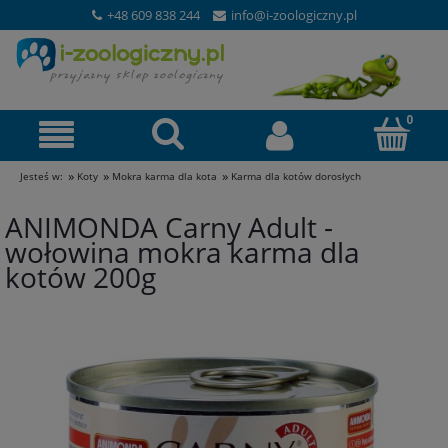
+48 609 838 244
info@i-zoologiczny.pl
»
»
»
Jesteś w:
Koty
Mokra karma dla kota
Karma dla kotów dorosłych
ANIMONDA Carny Adult -
wołowina mokra karma dla
kotów 200g