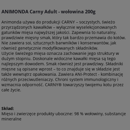
ANIMONDA Carny Adult - wołowina 200g
Animonda używa do produkcji CARNY – soczystych, świeżo
przyrządzonych kawałków – wyłącznie wyselekcjonowanych
gatunków mięsa najwyższej jakości. Zapewnia to naturalny,
prawdziwie mięsny smak, który tak bardzo przemawia do kotów.
Nie zawiera soi, sztucznych barwników i konserwantów, jak
również genetycznie modyfikowanych składników.
Użycie świeżego mięsa oznacza zachowanie jego struktury w
dużym stopniu. Doskonale widoczne kawałki mięsa są tego
najlepszym dowodem. Smak również jest prawdziwy. Składniki
mięsne są opisane wprost – to co znajduje się w składzie jest
także wewnątrz opakowania. Zawiera ANI-Protect - kombinację
różnych przeciwutleniaczy. Chroni system immunologiczny i
wzmacnia odporność. CARNY® towarzyszy twojemu kotu przez
całe życie.
Skład:
Mięso i zwierzęce produkty uboczne: 98 % wołowiny, substancje
mineralne