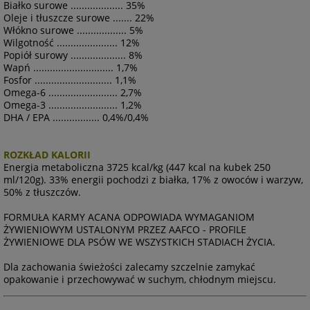
Białko surowe ................... 35%
Oleje i tłuszcze surowe ....... 22%
Włókno surowe .................. 5%
Wilgotność ...................... 12%
Popiół surowy .................... 8%
Wapń ............................. 1,7%
Fosfor ............................ 1,1%
Omega-6 ......................... 2,7%
Omega-3 ......................... 1,2%
DHA / EPA ................. 0,4%/0,4%
ROZKŁAD KALORII
Energia metaboliczna 3725 kcal/kg (447 kcal na kubek 250
ml/120g). 33% energii pochodzi z białka, 17% z owoców i warzyw,
50% z tłuszczów.
FORMUŁA KARMY ACANA ODPOWIADA WYMAGANIOM
ŻYWIENIOWYM USTALONYM PRZEZ AAFCO - PROFILE
ŻYWIENIOWE DLA PSÓW WE WSZYSTKICH STADIACH ŻYCIA.
Dla zachowania świeżości zalecamy szczelnie zamykać
opakowanie i przechowywać w suchym, chłodnym miejscu.