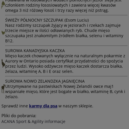
członkiem rodziny łososiowatych i zawiera więcej kwasów
omega 3 niż różowy łosoś i trzy razy więcej niż pstrąg.
ŚWIEŻY PÓŁNOCNY SZCZUPAK (Esom Luciu)
Nasz rodzimy szczupak żyjący w jeziorach i rzekach zajmuje
trzecie miejsce w ilości odławianych ryb. Chude mięso
szczupaka jest znakomitym źródłem białka, selenu i witaminy
B12.
SUROWA KANADYJSKA KACZKA
Mięso kaczek chowanych wyłącznie na naturalnym pokarmie z
Aurory w Ontario posiada certyfikat przydatności do spożycia
przez ludzi. Wysoko odżywcze mięso kaczek dostarcza białka,
żelaza, witaminę A, B i E oraz selen.
SUROWA NOWO ZELANDZKA JAGNIĘCINA
Utrzymywane na pastwiskach Nowej Zelandii owce maj1
wspaniałe mięso, które jest bogate w białko, witaminę B, cynk i
żelazo.
Sprawdź inne
karmy dla psa
w naszym sklepie.
Pliki do pobrania:
ACANA Sport & Agility informacje