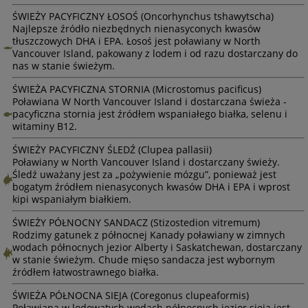
ŚWIEŻY PACYFICZNY ŁOSOŚ (Oncorhynchus tshawytscha)
Najlepsze źródło niezbędnych nienasyconych kwasów
tłuszczowych DHA i EPA. Łosoś jest poławiany w North
Vancouver Island, pakowany z lodem i od razu dostarczany do
nas w stanie świeżym.
ŚWIEŻA PACYFICZNA STORNIA (Microstomus pacificus)
Poławiana W North Vancouver Island i dostarczana świeża -
pacyficzna stornia jest źródłem wspaniałego białka, selenu i
witaminy B12.
ŚWIEŻY PACYFICZNY ŚLEDŹ (Clupea pallasii)
Poławiany w North Vancouver Island i dostarczany świeży.
Śledź uważany jest za „pożywienie mózgu”, ponieważ jest
bogatym źródłem nienasyconych kwasów DHA i EPA i wprost
kipi wspaniałym białkiem.
ŚWIEŻY PÓŁNOCNY SANDACZ (Stizostedion vitremum)
Rodzimy gatunek z północnej Kanady poławiany w zimnych
wodach północnych jezior Alberty i Saskatchewan, dostarczany
w stanie świeżym. Chude mięso sandacza jest wybornym
źródłem łatwostrawnego białka.
ŚWIEŻA PÓŁNOCNA SIEJA (Coregonus clupeaformis)
Poławiana w lodowatych wodach północnych jezior sieja jest