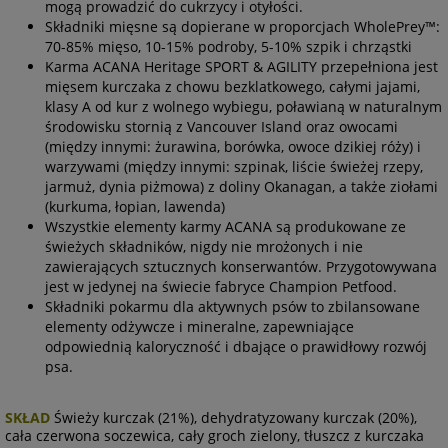
mogą prowadzić do cukrzycy i otyłości.
Składniki mięsne są dopierane w proporcjach
WholePrey™:
70-85% mięso, 10-15% podroby, 5-10% szpik i chrząstki
Karma ACANA Heritage SPORT & AGILITY przepełniona jest
mięsem kurczaka z chowu bezklatkowego, całymi jajami,
klasy A od kur z wolnego wybiegu, poławianą w naturalnym
środowisku stornią z Vancouver Island oraz owocami
(między innymi: żurawina, borówka, owoce dzikiej róży) i
warzywami (między innymi: szpinak, liście świeżej rzepy,
jarmuż, dynia piżmowa) z doliny Okanagan, a także ziołami
(kurkuma, łopian, lawenda)
Wszystkie elementy karmy ACANA są produkowane ze
świeżych składników, nigdy nie mrożonych i nie
zawierających sztucznych konserwantów. Przygotowywana
jest w jedynej na świecie fabryce Champion Petfood.
Składniki pokarmu dla aktywnych psów to zbilansowane
elementy odżywcze i mineralne, zapewniające
odpowiednią kaloryczność i dbające o prawidłowy rozwój
psa.
SKŁAD
Świeży kurczak (21%), dehydratyzowany kurczak (20%),
cała czerwona soczewica, cały groch zielony, tłuszcz z kurczaka