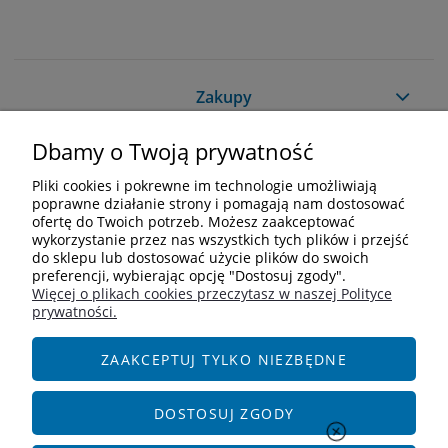
Zakupy
Dbamy o Twoją prywatność
Pomoc
Pliki cookies i pokrewne im technologie umożliwiają
Moje konto
poprawne działanie strony i pomagają nam dostosować
ofertę do Twoich potrzeb. Możesz zaakceptować
wykorzystanie przez nas wszystkich tych plików i przejść
Informacje
do sklepu lub dostosować użycie plików do swoich
preferencji, wybierając opcję "Dostosuj zgody".
Więcej o plikach cookies przeczytasz w naszej Polityce
Kontakt
prywatności.
+48 609 838 244
info@i-zoologiczny.pl
ZAAKCEPTUJ TYLKO NIEZBĘDNE
ul. Czereśniowa 18
55-095 Januszkowice
DOSTOSUJ ZGODY
Social Media