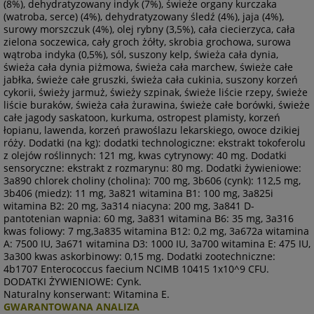
(8%), dehydratyzowany indyk (7%), świeże organy kurczaka
(watroba, serce) (4%), dehydratyzowany śledź (4%), jaja (4%),
surowy morszczuk (4%), olej rybny (3,5%), cała ciecierzyca, cała
zielona soczewica, cały groch żółty, skrobia grochowa, surowa
wątroba indyka (0,5%), sól, suszony kelp, świeża cała dynia,
świeża cała dynia piżmowa, świeża cała marchew, świeże całe
jabłka, świeże całe gruszki, świeża cała cukinia, suszony korzeń
cykorii, świeży jarmuż, świeży szpinak, świeże liście rzepy, świeże
liście buraków, świeża cała żurawina, świeże całe borówki, świeże
całe jagody saskatoon, kurkuma, ostropest plamisty, korzeń
łopianu, lawenda, korzeń prawoślazu lekarskiego, owoce dzikiej
róży. Dodatki (na kg): dodatki technologiczne: ekstrakt tokoferolu
z olejów roślinnych: 121 mg, kwas cytrynowy: 40 mg. Dodatki
sensoryczne: ekstrakt z rozmarynu: 80 mg. Dodatki żywieniowe:
3a890 chlorek choliny (cholina): 700 mg, 3b606 (cynk): 112,5 mg,
3b406 (miedz): 11 mg, 3a821 witamina B1: 100 mg, 3a825i
witamina B2: 20 mg, 3a314 niacyna: 200 mg, 3a841 D-
pantotenian wapnia: 60 mg, 3a831 witamina B6: 35 mg, 3a316
kwas foliowy: 7 mg,3a835 witamina B12: 0,2 mg, 3a672a witamina
A: 7500 IU, 3a671 witamina D3: 1000 IU, 3a700 witamina E: 475 IU,
3a300 kwas askorbinowy: 0,15 mg. Dodatki zootechniczne:
4b1707 Enterococcus faecium NCIMB 10415 1x10^9 CFU.
DODATKI ŻYWIENIOWE: Cynk.
Naturalny konserwant: Witamina E.
GWARANTOWANA ANALIZA