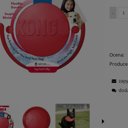
-
Ocena:
Produce
zapy
doda