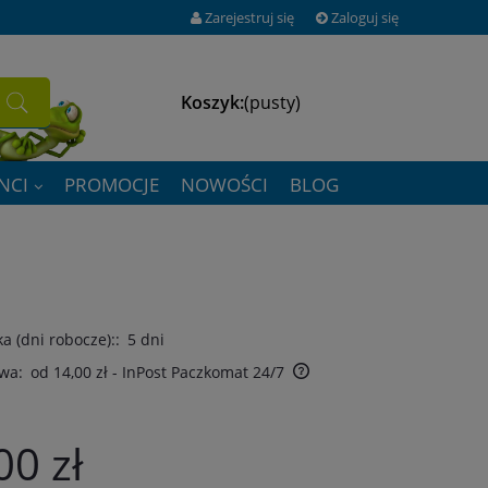
Zarejestruj się
Zaloguj się
Koszyk:
(pusty)
NCI
PROMOCJE
NOWOŚCI
BLOG
a (dni robocze)::
5 dni
wa:
od 14,00 zł
- InPost Paczkomat 24/7
00 zł