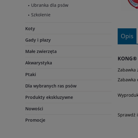
Ubranka dla psów
Szkolenie
Koty
Opis
Gady i płazy
Małe zwierzęta
KONG® Fl
Akwarystyka
Zabawka z
Ptaki
Zabawka d
Dla wybranych ras psów
Wyprodu
Produkty ekskluzywne
Nowości
Sprawdź 
Promocje