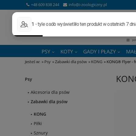
+48 609 838 244
info@i-zoologiczny.pl
PSY
KOTY
GADY I PŁAZY
MAŁ
Jesteś w:
»
Psy
»
Zabawki dla psów
»
KONG
»
KONG® Flyer - f
KONG
Psy
Akcesoria dla psów
Zabawki dla psów
KONG
Piłki
Sznury